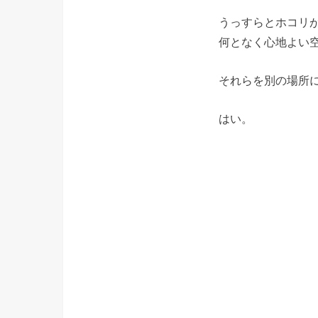
うっすらとホコリ
何となく心地よい
それらを別の場所
はい。