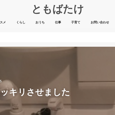
ともばたけ
スメ
くらし
おうち
仕事
子育て
お問い合わせ
15
スッキリさせました