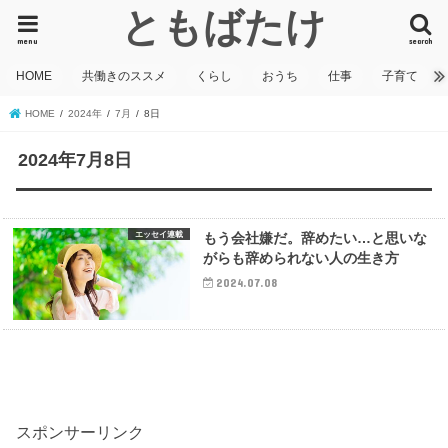
ともばたけ
menu
search
HOME
共働きのススメ
くらし
おうち
仕事
子育て
HOME
2024年
7月
8日
2024年7月8日
エッセイ連載
もう会社嫌だ。辞めたい…と思いな
がらも辞められない人の生き方
2024.07.08
スポンサーリンク