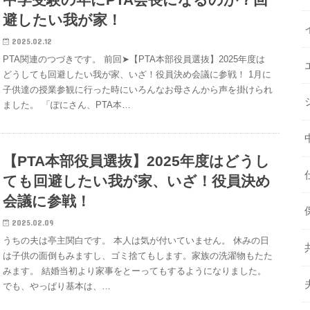
避したい我が家！
2025.02.12
PTA関連のつづきです。 前回➤【PTA本部役員選抜】2025年度は
どうしても回避したい我が家、いざ！役員決め会議に参戦！ 1月に
子供達の授業参観に行った時にいろんなお母さんから声を掛けられ
ました。 「ぽにさん、PTA本…
【PTA本部役員選抜】2025年度はどうし
ても回避したい我が家、いざ！役員決め
会議に参戦！
2025.02.09
うちの夫は亭主関白です。 本人は気が付いていません。 休みの日
は子供の面倒もみますし、ゴミ捨てもします。家族の洗濯物もたた
みます。 結婚当初より家事をとーってもするようになりました。
でも、やっぱり基本は、…