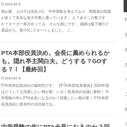
2025.02.17
我が家、上の子は現在小5。 中学受験を考えており、関西系の宿題
が多くて有名な某大手塾に通っています。 え？あそこの塾です
か？そーそー多分合ってる。そんな感じです。 成績は最下層のド
底辺から、新小5にスタートしました。 こ…
PTA本部役員決め。会長に薦められるか
も。隠れ亭主関白夫。どうする？GOす
る？！【最終回】
2025.02.15
PTA本部役員決めの最終回です。 【PTA本部役員選抜】2025年度
はどうしても回避したい我が家、いざ！役員決め会議に参戦！ 中
学受験の年にPTA会長になるのか？回避したい我が家！ PTA本部
役員決めに参加中の夫目線でお…
中学受験の年にPTA会長になるのか？回