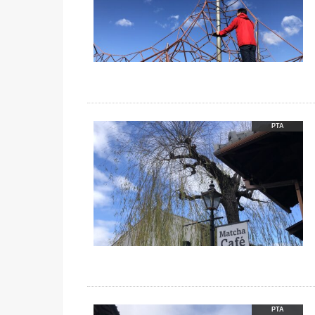
PTA
PTA