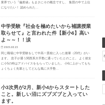
業界でいう『偏差値』もまさにその概念ですし、 集団の中で上位
になりたい！ 認められた…
中学受験『社会を極めたいから補講授業
取らせて』と言われた件【新小6】高い
よ～～！！涙
2025.02.23
同じ職場に中学受験をして中高一貫校に入った後輩（20代）がい
ます。 息子が通う関西系大手塾に通っていたとのこと。 よく彼女
に小5の時はアドバイスをもらっていました。 小6に上がってもち
ょくちょく先輩としてどんな風に大手塾…
小3次男が2月、新小4からスタートした
こと。新しい沼にズブズブと入ってい
ます。