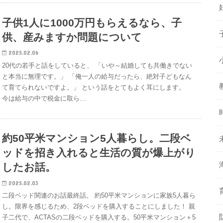
子供1人に1000万円もらえるなら、子
供、産みますか問題について
2025.02.06
20代の若手と話をしていると、 「いや～結婚しても共働きでない
と本当に無理です。」 「俺一人の給与だったら、絶対子どもなん
て育てられないですよ。」 という話をとてもよく耳にします。
今は給与の中で税金に取ら…
約50平米マンション5人暮らし。二段ベ
ッドを招き入れると生活の質が爆上がり
したお話。
2025.02.03
二段ベッド関連のお話最終話。 約50平米マンションに家族5人暮ら
し。限界を感じるため、2段ベッドを購入することにしました！ 親
子二代で、ACTASの二段ベッドを購入する。50平米マンション＋5