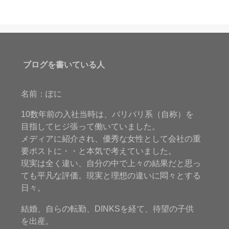
ブログを書いている人
名前：ぽに
10数年前の入社当時は、バリバリ系（自称）を
目指してヒジ張って働いていました。
メディアに紹介され、優秀な女性として会社の重
要ポストに・・と本気で考えていました。
現実は全く違い、自分の中で上々の結果だと思っ
ても平凡な評価。現実と理想の違いに悶々とする
日々。
結婚、自らの転勤、DINKSを経て、待望の子供
を出産。