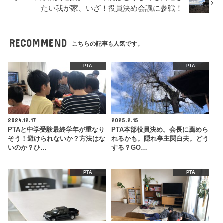
たい我が家、いざ！役員決め会議に参戦！
RECOMMEND
こちらの記事も人気です。
PTA
PTA
2024.12.17
2025.2.15
PTAと中学受験最終学年が重なり
PTA本部役員決め。会長に薦めら
そう！避けられないか？方法はな
れるかも。隠れ亭主関白夫。どう
いのか？ひ…
する？GO…
PTA
PTA