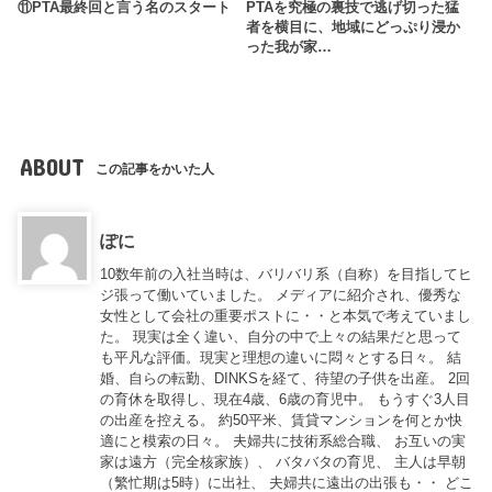
⑪PTA最終回と言う名のスタート
PTAを究極の裏技で逃げ切った猛
者を横目に、地域にどっぷり浸か
った我が家…
ABOUT
この記事をかいた人
ぽに
10数年前の入社当時は、バリバリ系（自称）を目指してヒ
ジ張って働いていました。 メディアに紹介され、優秀な
女性として会社の重要ポストに・・と本気で考えていまし
た。 現実は全く違い、自分の中で上々の結果だと思って
も平凡な評価。現実と理想の違いに悶々とする日々。 結
婚、自らの転勤、DINKSを経て、待望の子供を出産。 2回
の育休を取得し、現在4歳、6歳の育児中。 もうすぐ3人目
の出産を控える。 約50平米、賃貸マンションを何とか快
適にと模索の日々。 夫婦共に技術系総合職、 お互いの実
家は遠方（完全核家族）、 バタバタの育児、 主人は早朝
（繁忙期は5時）に出社、 夫婦共に遠出の出張も・・ どこ