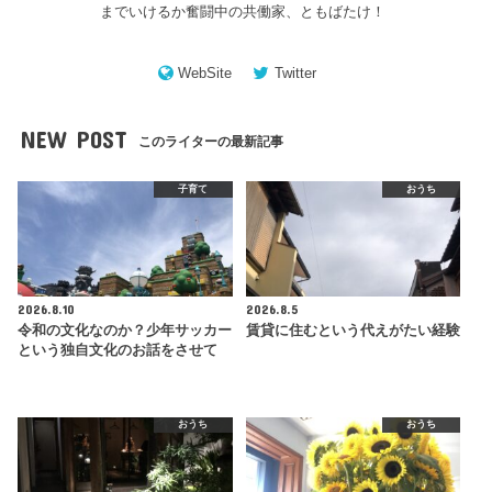
までいけるか奮闘中の共働家、ともばたけ！
WebSite
Twitter
NEW POST
このライターの最新記事
子育て
おうち
2026.8.10
2026.8.5
令和の文化なのか？少年サッカー
賃貸に住むという代えがたい経験
という独自文化のお話をさせて
おうち
おうち