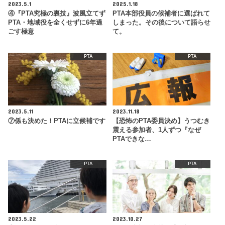
2023.5.1
2025.1.18
④『PTA究極の裏技』波風立てず
PTA本部役員の候補者に選ばれて
PTA・地域役を全くせずに6年過
しまった。その後について語らせ
ごす極意
て。
PTA
PTA
2023.5.11
2023.11.18
⑦係も決めた！PTAに立候補です
【恐怖のPTA委員決め】うつむき
震える参加者、1人ずつ『なぜ
PTAできな…
PTA
PTA
2023.5.22
2023.10.27