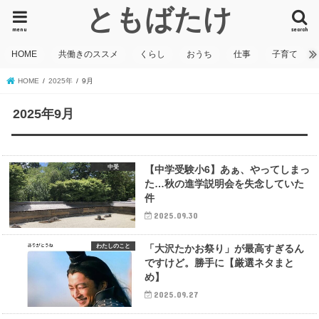
ともばたけ
menu
search
HOME
共働きのススメ
くらし
おうち
仕事
子育て
HOME
2025年
9月
2025年9月
中受
【中学受験小6】あぁ、やってしまっ
た…秋の進学説明会を失念していた
件
2025.09.30
わたしのこと
「大沢たかお祭り」が最高すぎるん
ですけど。勝手に【厳選ネタまと
め】
2025.09.27