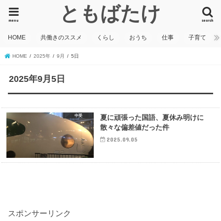
ともばたけ
menu
search
HOME
共働きのススメ
くらし
おうち
仕事
子育て
HOME
2025年
9月
5日
2025年9月5日
中受
夏に頑張った国語、夏休み明けに
散々な偏差値だった件
2025.09.05
スポンサーリンク