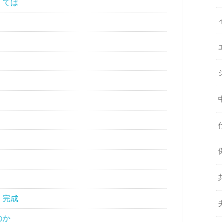
くては
、完成
のか