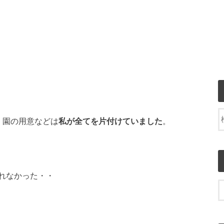
、園の用意などは
私が全てを片付けていました
。
れなかった・・