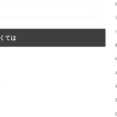
くては
。