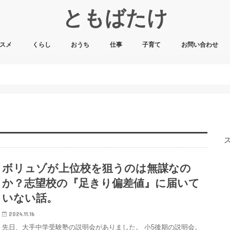
ともばたけ
スメ
くらし
おうち
仕事
子育て
お問い合わせ
ボリュゾが上位校を狙うのは無謀なの
か？志望校の『足きり偏差値』に届いて
いない話。
2024.11.16
先日、大手中学受験塾の説明会がありました。 小5後期の説明会。