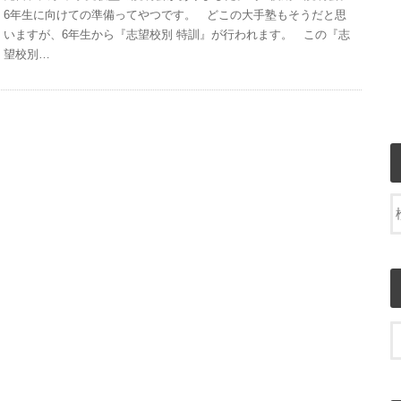
6年生に向けての準備ってやつです。 どこの大手塾もそうだと思
いますが、6年生から『志望校別 特訓』が行われます。 この『志
望校別…