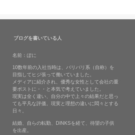
ブログを書いている人
名前：ぽに
10数年前の入社当時は、バリバリ系（自称）を
目指してヒジ張って働いていました。
メディアに紹介され、優秀な女性として会社の重
要ポストに・・と本気で考えていました。
現実は全く違い、自分の中で上々の結果だと思っ
ても平凡な評価。現実と理想の違いに悶々とする
日々。
結婚、自らの転勤、DINKSを経て、待望の子供
を出産。