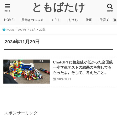
ともばたけ
menu
search
HOME
共働きのススメ
くらし
おうち
仕事
子育て
HOME
2024年
11月
29日
2024年11月29日
中受
ChatGPTに偏差値が低かった全国統
一小学生テストの結果の考察しても
らったよ。そして、考えたこと。
2024.11.29
スポンサーリンク