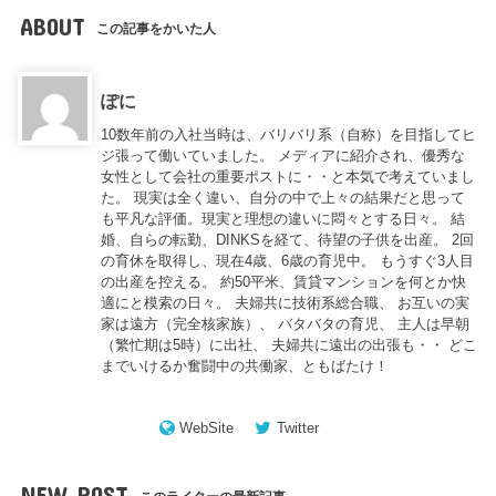
ABOUT
この記事をかいた人
ぽに
10数年前の入社当時は、バリバリ系（自称）を目指してヒ
ジ張って働いていました。 メディアに紹介され、優秀な
女性として会社の重要ポストに・・と本気で考えていまし
た。 現実は全く違い、自分の中で上々の結果だと思って
も平凡な評価。現実と理想の違いに悶々とする日々。 結
婚、自らの転勤、DINKSを経て、待望の子供を出産。 2回
の育休を取得し、現在4歳、6歳の育児中。 もうすぐ3人目
の出産を控える。 約50平米、賃貸マンションを何とか快
適にと模索の日々。 夫婦共に技術系総合職、 お互いの実
家は遠方（完全核家族）、 バタバタの育児、 主人は早朝
（繁忙期は5時）に出社、 夫婦共に遠出の出張も・・ どこ
までいけるか奮闘中の共働家、ともばたけ！
WebSite
Twitter
NEW POST