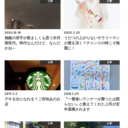
仕事
仕事
2024.10.18
2022.3.25
無敵の若手が羨ましくも思う氷河
うだつの上がらないサラリーマン
期世代。時代なんだけど、なんだ
が賞を頂く？チャンスの時こそ慎
かね～
重に！
仕事
仕事
2017.3.2
2018.3.29
デキる女になれる？ご存知あのお
『一番速いランナーが勝つとは限
店
らない』と教えてくれた上司が定
年退職されます
仕事
仕事