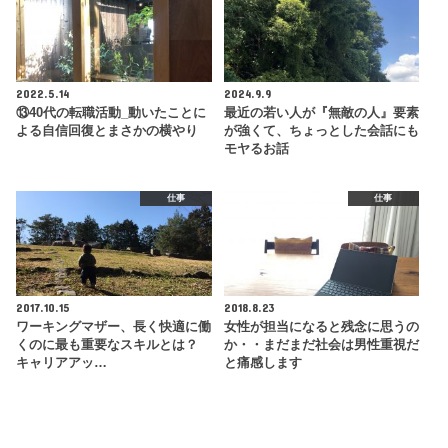
2022.5.14
2024.9.9
⑬40代の転職活動_動いたことに
最近の若い人が『無敵の人』要素
よる自信回復とまさかの横やり
が強くて、ちょっとした会話にも
モヤるお話
仕事
仕事
2017.10.15
2018.8.23
ワーキングマザー、長く快適に働
女性が担当になると残念に思うの
くのに最も重要なスキルとは？
か・・まだまだ社会は男性重視だ
キャリアアッ…
と痛感します