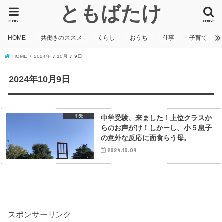
ともばたけ
menu
search
HOME
共働きのススメ
くらし
おうち
仕事
子育て
HOME
2024年
10月
9日
2024年10月9日
中受
中学受験、来ました！上位クラスか
らのお声がけ！しかーし、小５息子
の意外な反応に面食らう母。
2024.10.09
スポンサーリンク