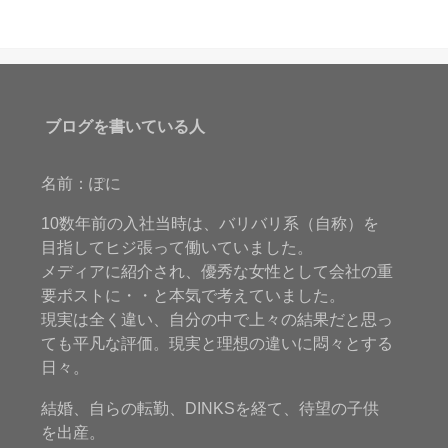
ブログを書いている人
名前：ぽに
10数年前の入社当時は、バリバリ系（自称）を
目指してヒジ張って働いていました。
メディアに紹介され、優秀な女性として会社の重
要ポストに・・と本気で考えていました。
現実は全く違い、自分の中で上々の結果だと思っ
ても平凡な評価。現実と理想の違いに悶々とする
日々。
結婚、自らの転勤、DINKSを経て、待望の子供
を出産。