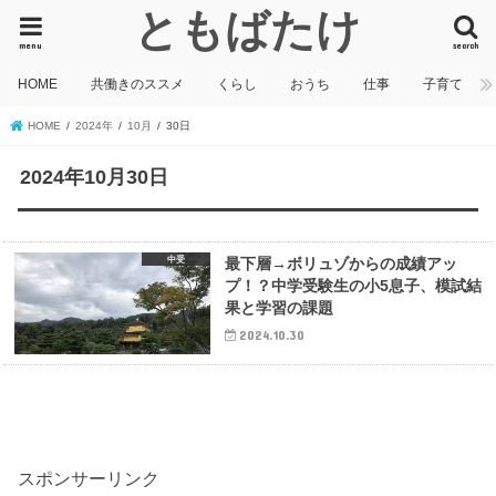
ともばたけ
menu
search
HOME
共働きのススメ
くらし
おうち
仕事
子育て
HOME
2024年
10月
30日
2024年10月30日
中受
最下層→ボリュゾからの成績アッ
プ！？中学受験生の小5息子、模試結
果と学習の課題
2024.10.30
スポンサーリンク