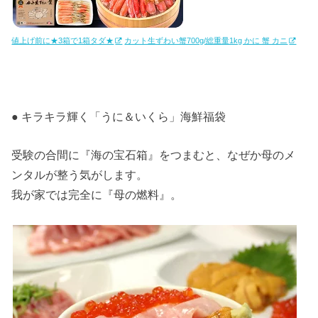
値上げ前に★3箱で1箱タダ★
カット生ずわい蟹700g/総重量1kg かに 蟹 カニ
● キラキラ輝く「うに＆いくら」海鮮福袋
受験の合間に『海の宝石箱』をつまむと、なぜか母のメ
ンタルが整う気がします。
我が家では完全に『母の燃料』。