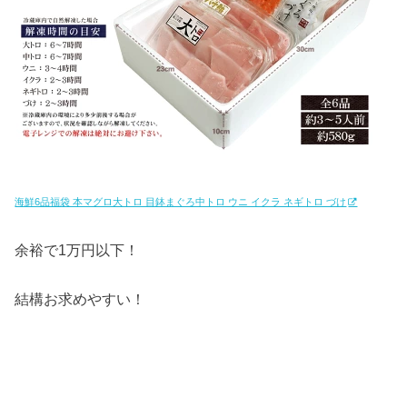
海鮮6品福袋 本マグロ大トロ 目鉢まぐろ中トロ ウニ イクラ ネギトロ づけ
余裕で1万円以下！
結構お求めやすい！