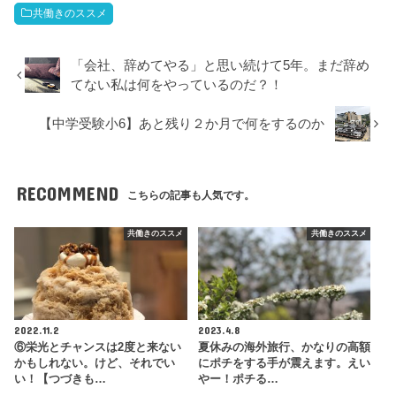
共働きのススメ
「会社、辞めてやる」と思い続けて5年。まだ辞め
てない私は何をやっているのだ？！
【中学受験小6】あと残り２か月で何をするのか
RECOMMEND
こちらの記事も人気です。
共働きのススメ
共働きのススメ
2022.11.2
2023.4.8
⑥栄光とチャンスは2度と来ない
夏休みの海外旅行、かなりの高額
かもしれない。けど、それでい
にポチをする手が震えます。えい
い！【つづきも…
やー！ポチる…