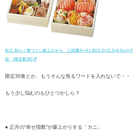
松江 和らく蟹づくし献上おせち 三段重3〜4人前21.5×21.5×6.5cm×3
段 [限定数30]
限定30食とか、もうそんな焦るワードを入れないで・・
もう少し悩むのもひとつかしら？
● 正月の“幸せ指数”が爆上がりする「カニ」