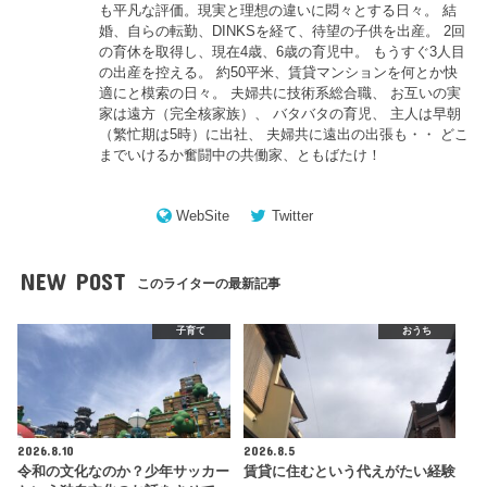
も平凡な評価。現実と理想の違いに悶々とする日々。 結
婚、自らの転勤、DINKSを経て、待望の子供を出産。 2回
の育休を取得し、現在4歳、6歳の育児中。 もうすぐ3人目
の出産を控える。 約50平米、賃貸マンションを何とか快
適にと模索の日々。 夫婦共に技術系総合職、 お互いの実
家は遠方（完全核家族）、 バタバタの育児、 主人は早朝
（繁忙期は5時）に出社、 夫婦共に遠出の出張も・・ どこ
までいけるか奮闘中の共働家、ともばたけ！
WebSite
Twitter
NEW POST
このライターの最新記事
子育て
おうち
2026.8.10
2026.8.5
令和の文化なのか？少年サッカー
賃貸に住むという代えがたい経験