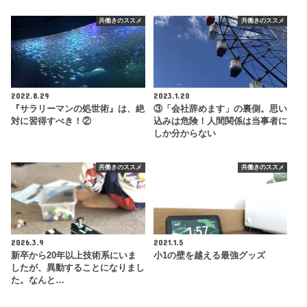
共働きのススメ
共働きのススメ
2022.8.29
2023.1.20
『サラリーマンの処世術』は、絶
③「会社辞めます」の裏側。思い
対に習得すべき！②
込みは危険！人間関係は当事者に
しか分からない
共働きのススメ
共働きのススメ
2026.3.9
2021.1.5
新卒から20年以上技術系にいま
小1の壁を越える最強グッズ
したが、異動することになりまし
た。なんと…