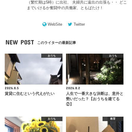
（繁忙期は5時）に出社、 夫婦共に遠出の出張も・・ どこ
までいけるか奮闘中の共働家、ともばたけ！
WebSite
Twitter
NEW POST
このライターの最新記事
おうち
おうち
2026.8.5
2026.8.2
賃貸に住むという代えがたい
人生で一番大きな決断は、意外と
勢いだった？【おうちを建てる
②】
おうち
教育