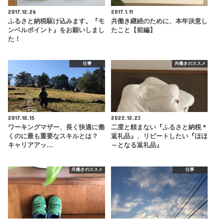
2017.12.26
2017.1.11
ふるさと納税駆け込みます。『モ
共働き継続のために、本年決意し
ンベルポイント』をお願いしまし
たこと【前編】
た！
仕事
共働きのススメ
2017.10.15
2022.12.23
ワーキングマザー、長く快適に働
二度と頼まない『ふるさと納税＊
くのに最も重要なスキルとは？
返礼品』、リピートしたい『ほほ
キャリアアッ…
～となる返礼品』
共働きのススメ
仕事