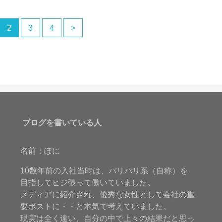
2
3
4
>
ブログを書いている人
名前：ぽに
10数年前の入社当時は、バリバリ系（自称）を
目指してヒジ張って働いていました。
メディアに紹介され、優秀な女性として会社の重
要ポストに・・と本気で考えていました。
現実は全く違い、自分の中で上々の結果だと思っ