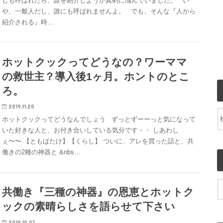
しも呼ばれたら、誰を紹介しようか真剣に悩んでいました。 い
や、一般人だし、誰にも呼ばれませんよ。 でも、そんな『人から
紹介される』時…
ホットクックってどうなの？ワーママ
の救世主？導入後1ヶ月。ホントのとこ
ろ。
2019.11.20
ホットクックってどうなんでしょう ずっとずーーっと気になって
いた好きな人と、お付き合いしている気分です・・ しあわし
ぇ〜〜 【ともばたけ】【くらし】 ついに、アレを買った話と、共
働きの2種の神器と &nbs…
共働き『三種の神器』の恩恵とホットク
ックの素晴らしさを語らせて下さい
2019.10.03