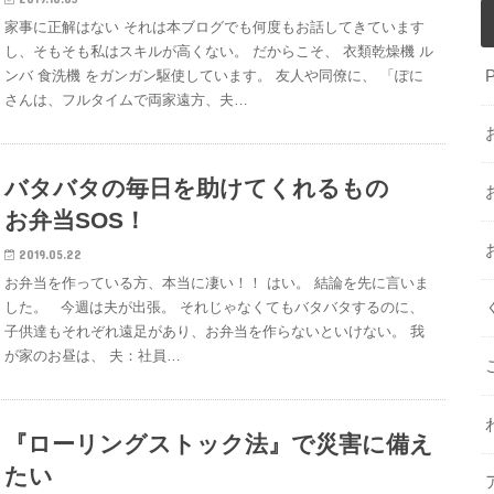
家事に正解はない それは本ブログでも何度もお話してきています
し、そもそも私はスキルが高くない。 だからこそ、 衣類乾燥機 ル
ンバ 食洗機 をガンガン駆使しています。 友人や同僚に、 「ぽに
さんは、フルタイムで両家遠方、夫…
バタバタの毎日を助けてくれるもの
お弁当SOS！
2019.05.22
お弁当を作っている方、本当に凄い！！ はい。 結論を先に言いま
した。 今週は夫が出張。 それじゃなくてもバタバタするのに、
子供達もそれぞれ遠足があり、お弁当を作らないといけない。 我
が家のお昼は、 夫：社員…
『ローリングストック法』で災害に備え
たい