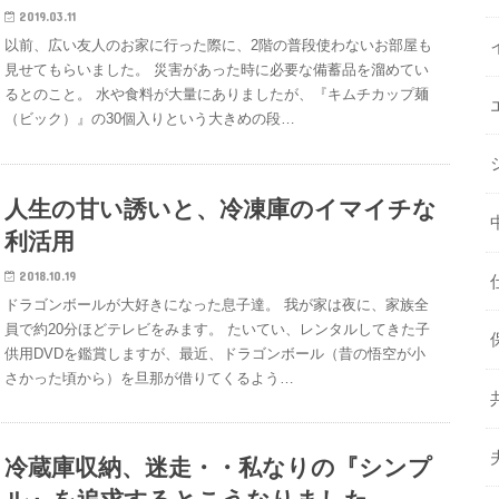
2019.03.11
以前、広い友人のお家に行った際に、2階の普段使わないお部屋も
見せてもらいました。 災害があった時に必要な備蓄品を溜めてい
るとのこと。 水や食料が大量にありましたが、『キムチカップ麺
（ビック）』の30個入りという大きめの段…
人生の甘い誘いと、冷凍庫のイマイチな
利活用
2018.10.19
ドラゴンボールが大好きになった息子達。 我が家は夜に、家族全
員で約20分ほどテレビをみます。 たいてい、レンタルしてきた子
供用DVDを鑑賞しますが、最近、ドラゴンボール（昔の悟空が小
さかった頃から）を旦那が借りてくるよう…
冷蔵庫収納、迷走・・私なりの『シンプ