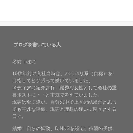
ブログを書いている人
名前：ぽに
10数年前の入社当時は、バリバリ系（自称）を
目指してヒジ張って働いていました。
メディアに紹介され、優秀な女性として会社の重
要ポストに・・と本気で考えていました。
現実は全く違い、自分の中で上々の結果だと思っ
ても平凡な評価。現実と理想の違いに悶々とする
日々。
結婚、自らの転勤、DINKSを経て、待望の子供