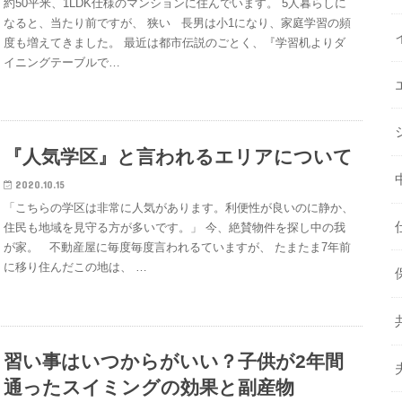
約50平米、1LDK仕様のマンションに住んでいます。 5人暮らしに
なると、当たり前ですが、 狭い 長男は小1になり、家庭学習の頻
度も増えてきました。 最近は都市伝説のごとく、『学習机よりダ
イニングテーブルで…
『人気学区』と言われるエリアについて
2020.10.15
「こちらの学区は非常に人気があります。利便性が良いのに静か、
住民も地域を見守る方が多いです。」 今、絶賛物件を探し中の我
が家。 不動産屋に毎度毎度言われるていますが、 たまたま7年前
に移り住んだこの地は、 …
習い事はいつからがいい？子供が2年間
通ったスイミングの効果と副産物