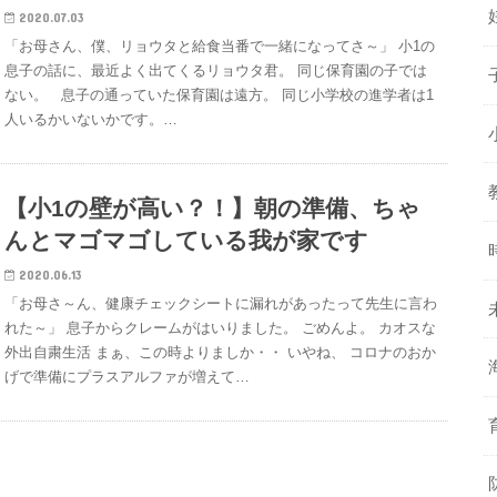
2020.07.03
「お母さん、僕、リョウタと給食当番で一緒になってさ～」 小1の
息子の話に、最近よく出てくるリョウタ君。 同じ保育園の子では
ない。 息子の通っていた保育園は遠方。 同じ小学校の進学者は1
人いるかいないかです。…
【小1の壁が高い？！】朝の準備、ちゃ
んとマゴマゴしている我が家です
2020.06.13
「お母さ～ん、健康チェックシートに漏れがあったって先生に言わ
れた～」 息子からクレームがはいりました。 ごめんよ。 カオスな
外出自粛生活 まぁ、この時よりましか・・ いやね、 コロナのおか
げで準備にプラスアルファが増えて…