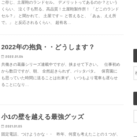
ご存じ、土屋鞄のランドセル。 デメリットってあるのか？という
くらい、 泣く子も黙る、高品質！土屋鞄製作所！ 「どこのランド
セル？」 と聞かれて、 土屋です～ と答えると、「あぁ、ええ所
で。」 と反応されるくらい、 超有名…
2022年の抱負・・どうします？
2022.01.06
共働きの葛藤シリーズ連載中ですが、挟ませて下さい。 仕事初め
から数日ですが、朝、 全然起きられず、バッタバタ。 保育園に
も思っていた時間に送ることは出来ず、 いつもより電車も遅らせ
ることになり…
小1の壁を越える最強グッズ
2021.01.05
固定電話、つけようかな・・ 昨年、何度も考えたことの１つが、