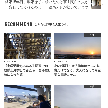
結婚15年目。離婚せずに続いたのは亭主関白の夫が
変わってくれたのと・・結局アレが効いています
RECOMMEND
こちらの記事も人気です。
中受
中受
2025.9.17
2025.5.12
【中学受験あるある】関西で10
小6で国語！底辺偏差値からの脱
校以上見学してみたら、全部推し
出だけでなく、大人になっても必
校になった話
要な国語力を…
中受
中受