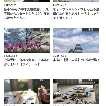
2024.9.21
2024.6.27
新小5からの中学受験塾通い。最
②オープンキャンパス行ったら成
下層からスタートしたけど、夏休
績が上がると思うじゃろ？ちゃう
み後の今どう…
で！落ちるで！
中受
中受
2026.2.28
2025.3.29
中学受験、合格祝賀会にて本当に
本当に【賢い人達】の中学校選び
おしまい！【フィナーレ】
中受
中受