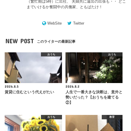
（繁忙期は5時）に出社、 夫婦共に遠出の出張も・・ どこ
までいけるか奮闘中の共働家、ともばたけ！
WebSite
Twitter
NEW POST
このライターの最新記事
おうち
おうち
2026.8.5
2026.8.2
賃貸に住むという代えがたい
人生で一番大きな決断は、意外と
勢いだった？【おうちを建てる
②】
おうち
教育