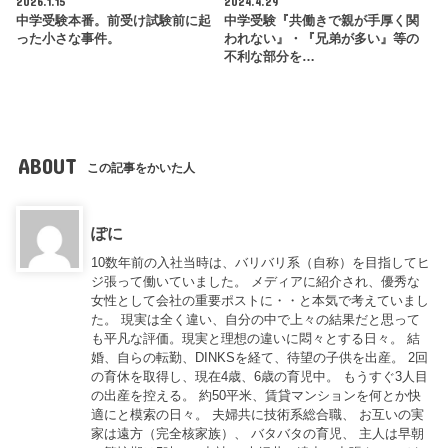
2026.1.15
2024.4.29
中学受験本番。前受け試験前に起
中学受験『共働きで親が手厚く関
った小さな事件。
われない』・『兄弟が多い』等の
不利な部分を…
ABOUT
この記事をかいた人
ぽに
10数年前の入社当時は、バリバリ系（自称）を目指してヒ
ジ張って働いていました。 メディアに紹介され、優秀な
女性として会社の重要ポストに・・と本気で考えていまし
た。 現実は全く違い、自分の中で上々の結果だと思って
も平凡な評価。現実と理想の違いに悶々とする日々。 結
婚、自らの転勤、DINKSを経て、待望の子供を出産。 2回
の育休を取得し、現在4歳、6歳の育児中。 もうすぐ3人目
の出産を控える。 約50平米、賃貸マンションを何とか快
適にと模索の日々。 夫婦共に技術系総合職、 お互いの実
家は遠方（完全核家族）、 バタバタの育児、 主人は早朝