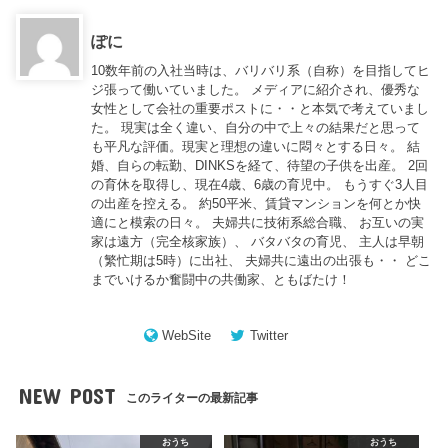
ぽに
10数年前の入社当時は、バリバリ系（自称）を目指してヒ
ジ張って働いていました。 メディアに紹介され、優秀な
女性として会社の重要ポストに・・と本気で考えていまし
た。 現実は全く違い、自分の中で上々の結果だと思って
も平凡な評価。現実と理想の違いに悶々とする日々。 結
婚、自らの転勤、DINKSを経て、待望の子供を出産。 2回
の育休を取得し、現在4歳、6歳の育児中。 もうすぐ3人目
の出産を控える。 約50平米、賃貸マンションを何とか快
適にと模索の日々。 夫婦共に技術系総合職、 お互いの実
家は遠方（完全核家族）、 バタバタの育児、 主人は早朝
（繁忙期は5時）に出社、 夫婦共に遠出の出張も・・ どこ
までいけるか奮闘中の共働家、ともばたけ！
WebSite
Twitter
NEW POST
このライターの最新記事
おうち
おうち