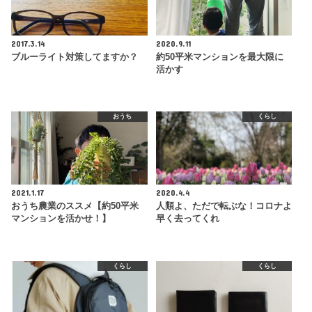
2017.3.14
2020.9.11
ブルーライト対策してますか？
約50平米マンションを最大限に
活かす
おうち
くらし
2021.1.17
2020.4.4
おうち農業のススメ【約50平米
人類よ、ただで転ぶな！コロナよ
マンションを活かせ！】
早く去ってくれ
くらし
くらし