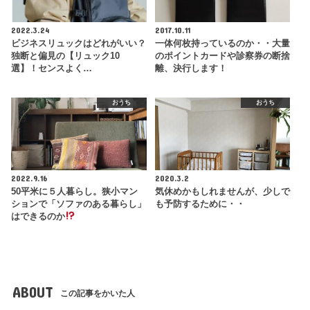
2022.3.24
2017.10.11
ビジネスリュックはどれがいい？
一体何枚持っているのか・・大量
独断と偏見の【リュック10
のポイントカードや診察券の断捨
選】！センスよく…
離、決行します！
おうち
おうち
2022.9.16
2020.3.2
50平米に５人暮らし。狭小マン
気休めかもしれませんが、少しで
ションで「ソファのある暮らし」
も予防するために・・
はできるのか
ABOUT
この記事をかいた人