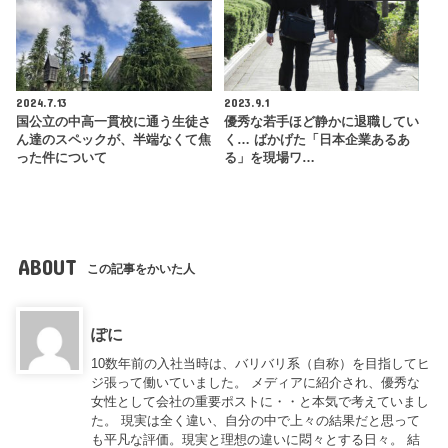
2024.7.13
2023.9.1
国公立の中高一貫校に通う生徒さ
優秀な若手ほど静かに退職してい
ん達のスペックが、半端なくて焦
く… ばかげた「日本企業あるあ
った件について
る」を現場ワ…
ABOUT
この記事をかいた人
ぽに
10数年前の入社当時は、バリバリ系（自称）を目指してヒ
ジ張って働いていました。 メディアに紹介され、優秀な
女性として会社の重要ポストに・・と本気で考えていまし
た。 現実は全く違い、自分の中で上々の結果だと思って
も平凡な評価。現実と理想の違いに悶々とする日々。 結