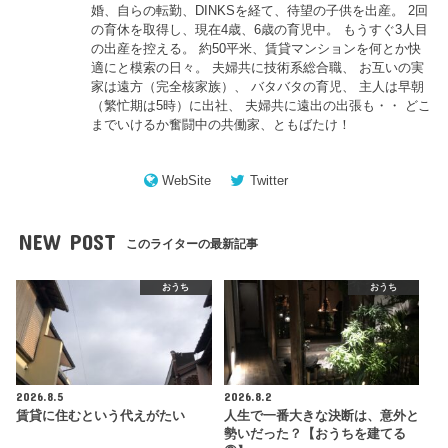
婚、自らの転勤、DINKSを経て、待望の子供を出産。 2回
の育休を取得し、現在4歳、6歳の育児中。 もうすぐ3人目
の出産を控える。 約50平米、賃貸マンションを何とか快
適にと模索の日々。 夫婦共に技術系総合職、 お互いの実
家は遠方（完全核家族）、 バタバタの育児、 主人は早朝
（繁忙期は5時）に出社、 夫婦共に遠出の出張も・・ どこ
までいけるか奮闘中の共働家、ともばたけ！
WebSite
Twitter
NEW POST
このライターの最新記事
おうち
おうち
2026.8.5
2026.8.2
賃貸に住むという代えがたい
人生で一番大きな決断は、意外と
勢いだった？【おうちを建てる