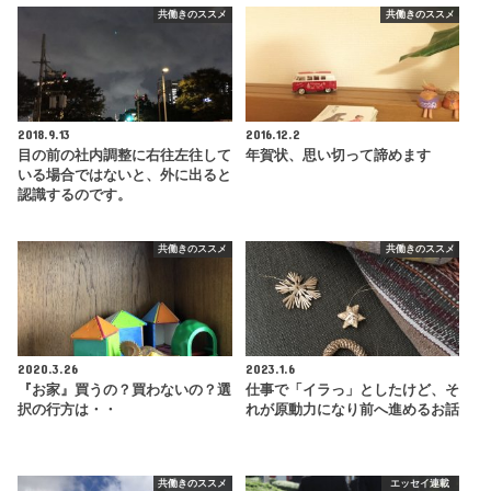
共働きのススメ
共働きのススメ
2018.9.13
2016.12.2
目の前の社内調整に右往左往して
年賀状、思い切って諦めます
いる場合ではないと、外に出ると
認識するのです。
共働きのススメ
共働きのススメ
2020.3.26
2023.1.6
『お家』買うの？買わないの？選
仕事で「イラっ」としたけど、そ
択の行方は・・
れが原動力になり前へ進めるお話
共働きのススメ
エッセイ連載