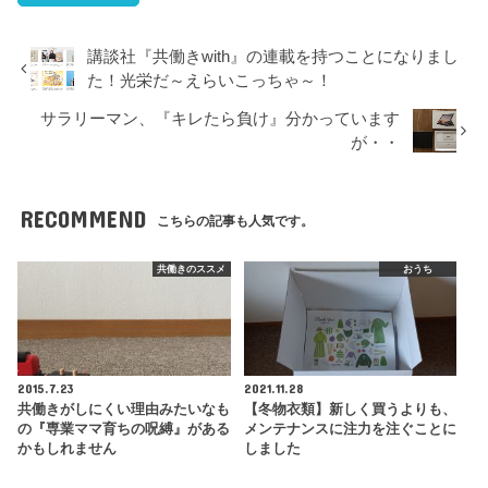
講談社『共働きwith』の連載を持つことになりまし
た！光栄だ～えらいこっちゃ～！
サラリーマン、『キレたら負け』分かっています
が・・
RECOMMEND
こちらの記事も人気です。
共働きのススメ
おうち
2015.7.23
2021.11.28
共働きがしにくい理由みたいなも
【冬物衣類】新しく買うよりも、
の『専業ママ育ちの呪縛』がある
メンテナンスに注力を注ぐことに
かもしれません
しました