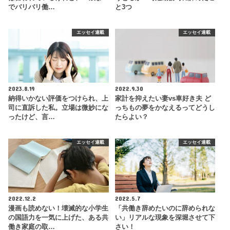
でバリバリ働…
と3つ
エッセイ連載
エッセイ連載
2023.8.19
2022.9.30
納得いかない評価をつけられ、上
家計を抑えたい妻vs車好き夫 ど
司に直訴した私。立場は微妙にな
っちもの夢をかなえるってどうし
ったけど、言…
たらよい？
エッセイ連載
エッセイ連載
2022.12.2
2022.5.7
漫画も読めない！壊滅的な小学生
「共働き辞めたいのに辞められな
の国語力を一気に上げた、ある共
い」リアルな現象を深堀させて下
働き家庭の取…
さい！