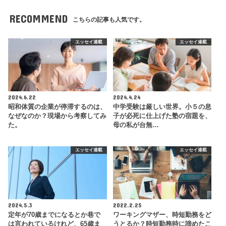
RECOMMEND
こちらの記事も人気です。
エッセイ連載
エッセイ連載
2024.6.22
2024.4.24
昭和体質の企業が停滞するのは、
中学受験は厳しい世界。小５の息
なぜなのか？現場から考察してみ
子が必死に仕上げた塾の宿題を、
た。
母の私が台無…
エッセイ連載
エッセイ連載
2024.5.3
2022.2.25
定年が70歳までになるとか巷で
ワーキングマザー、時短勤務をど
は言われているけれど、65歳ま
うとるか？時短勤務時に諦めたこ