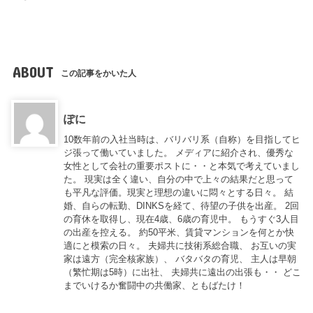
ABOUT
この記事をかいた人
ぽに
10数年前の入社当時は、バリバリ系（自称）を目指してヒ
ジ張って働いていました。 メディアに紹介され、優秀な
女性として会社の重要ポストに・・と本気で考えていまし
た。 現実は全く違い、自分の中で上々の結果だと思って
も平凡な評価。現実と理想の違いに悶々とする日々。 結
婚、自らの転勤、DINKSを経て、待望の子供を出産。 2回
の育休を取得し、現在4歳、6歳の育児中。 もうすぐ3人目
の出産を控える。 約50平米、賃貸マンションを何とか快
適にと模索の日々。 夫婦共に技術系総合職、 お互いの実
家は遠方（完全核家族）、 バタバタの育児、 主人は早朝
（繁忙期は5時）に出社、 夫婦共に遠出の出張も・・ どこ
までいけるか奮闘中の共働家、ともばたけ！