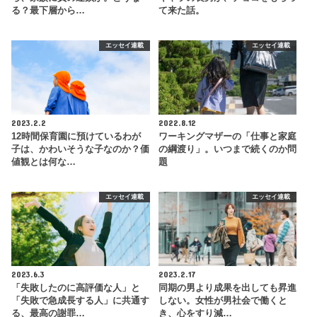
る？最下層から…
て来た話。
エッセイ連載
エッセイ連載
2023.2.2
2022.8.12
12時間保育園に預けているわが
ワーキングマザーの「仕事と家庭
子は、かわいそうな子なのか？価
の綱渡り」。いつまで続くのか問
値観とは何な…
題
エッセイ連載
エッセイ連載
2023.6.3
2023.2.17
「失敗したのに高評価な人」と
同期の男より成果を出しても昇進
「失敗で急成長する人」に共通す
しない。女性が男社会で働くと
る、最高の謝罪…
き、心をすり減…