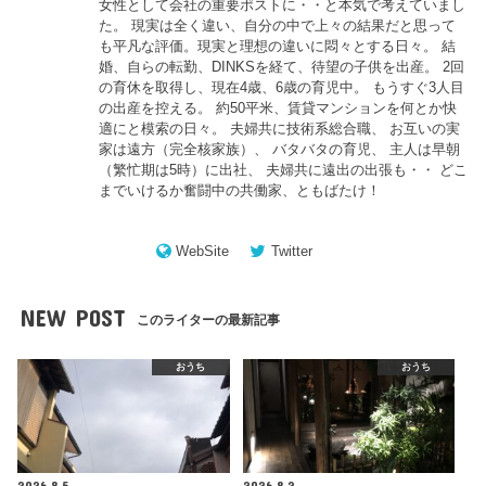
女性として会社の重要ポストに・・と本気で考えていまし
た。 現実は全く違い、自分の中で上々の結果だと思って
も平凡な評価。現実と理想の違いに悶々とする日々。 結
婚、自らの転勤、DINKSを経て、待望の子供を出産。 2回
の育休を取得し、現在4歳、6歳の育児中。 もうすぐ3人目
の出産を控える。 約50平米、賃貸マンションを何とか快
適にと模索の日々。 夫婦共に技術系総合職、 お互いの実
家は遠方（完全核家族）、 バタバタの育児、 主人は早朝
（繁忙期は5時）に出社、 夫婦共に遠出の出張も・・ どこ
までいけるか奮闘中の共働家、ともばたけ！
WebSite
Twitter
NEW POST
このライターの最新記事
おうち
おうち
2026.8.5
2026.8.2