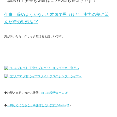
【講談社】共働きwith ぽにの今日も寝落ちです！
仕事、辞めようかな…と本気で思うほど、実力の差に凹
んだ時の対処法
気が向いたら、クリック頂けると嬉しいです。
◆欲望と妄想でカオス状態、
ぽにの楽天ルーム
◆
一切ためになることを発信しないぽにのTwitte
r