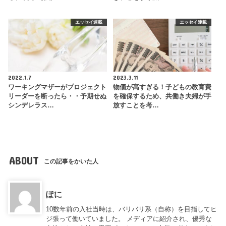
エッセイ連載
エッセイ連載
2022.1.7
2023.3.11
ワーキングマザーがプロジェクト
物価が高すぎる！子どもの教育費
リーダーを断ったら・・予期せぬ
を確保するため、共働き夫婦が手
シンデレラス…
放すことを考…
ABOUT
この記事をかいた人
ぽに
10数年前の入社当時は、バリバリ系（自称）を目指してヒ
ジ張って働いていました。 メディアに紹介され、優秀な