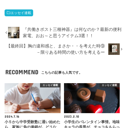
エッセイ連載
『共働きポスト三種神器』は何なのか？最新の便利
家電、おお～と思うアイテム3選！！
【最終回】胸の違和感と、まさか・・を考えた時⑨
－限りある時間の使い方を考えるー
RECOMMEND
こちらの記事も人気です。
エッセイ連載
エッセイ連載
2024.7.16
2023.2.10
小５から中学受験塾に通い始めた
小学生のバレンタイン事情。地味
ら、家族に負の連鎖が。どうな
キャラの長男が、チョコをもらっ