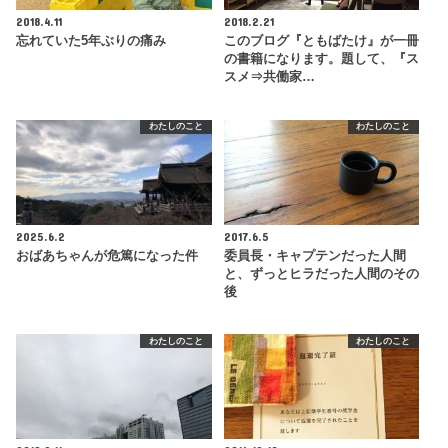
2018.4.11
2018.2.21
忘れていた5年ぶりの痛み
このブログ『ともばたけ』が一冊
の書籍になります。題して、『ス
スメ⇒共働家…
わたしのこと
わたしのこと
2025.6.2
2017.6.5
おばあちゃんが危篤になった件
委員長・キャプテンだった人間
と、ずっとヒラだった人間のその
後
わたしのこと
わたしのこと