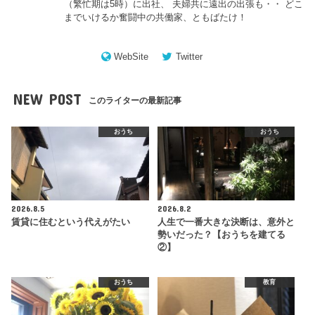
（繁忙期は5時）に出社、 夫婦共に遠出の出張も・・ どこ
までいけるか奮闘中の共働家、ともばたけ！
WebSite
Twitter
NEW POST
このライターの最新記事
おうち
おうち
2026.8.5
2026.8.2
賃貸に住むという代えがたい
人生で一番大きな決断は、意外と
勢いだった？【おうちを建てる
②】
おうち
教育