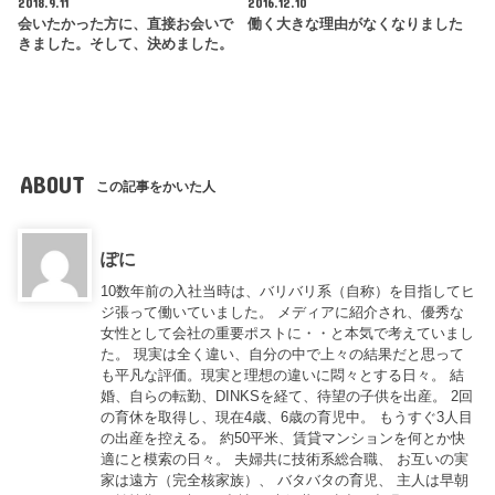
2018.9.11
2016.12.10
会いたかった方に、直接お会いで
働く大きな理由がなくなりました
きました。そして、決めました。
ABOUT
この記事をかいた人
ぽに
10数年前の入社当時は、バリバリ系（自称）を目指してヒ
ジ張って働いていました。 メディアに紹介され、優秀な
女性として会社の重要ポストに・・と本気で考えていまし
た。 現実は全く違い、自分の中で上々の結果だと思って
も平凡な評価。現実と理想の違いに悶々とする日々。 結
婚、自らの転勤、DINKSを経て、待望の子供を出産。 2回
の育休を取得し、現在4歳、6歳の育児中。 もうすぐ3人目
の出産を控える。 約50平米、賃貸マンションを何とか快
適にと模索の日々。 夫婦共に技術系総合職、 お互いの実
家は遠方（完全核家族）、 バタバタの育児、 主人は早朝