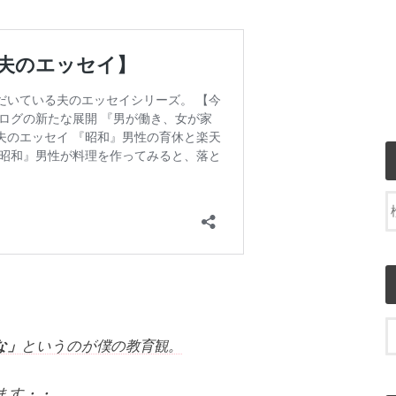
な」
というのが僕の教育観。
ます・・