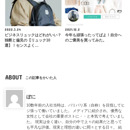
2022.3.24
2021.12.2
ビジネスリュックはどれがいい？
今年も頑張ったってばよ！自分へ
独断と偏見の【リュック10
のご褒美を買ってみた。
選】！センスよく…
ABOUT
この記事をかいた人
ぽに
10数年前の入社当時は、バリバリ系（自称）を目指してヒ
ジ張って働いていました。 メディアに紹介され、優秀な
女性として会社の重要ポストに・・と本気で考えていまし
た。 現実は全く違い、自分の中で上々の結果だと思って
も平凡な評価。現実と理想の違いに悶々とする日々。 結