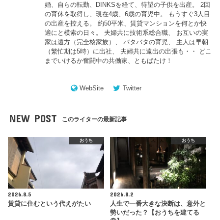
婚、自らの転勤、DINKSを経て、待望の子供を出産。 2回
の育休を取得し、現在4歳、6歳の育児中。 もうすぐ3人目
の出産を控える。 約50平米、賃貸マンションを何とか快
適にと模索の日々。 夫婦共に技術系総合職、 お互いの実
家は遠方（完全核家族）、 バタバタの育児、 主人は早朝
（繁忙期は5時）に出社、 夫婦共に遠出の出張も・・ どこ
までいけるか奮闘中の共働家、ともばたけ！
WebSite
Twitter
NEW POST
このライターの最新記事
おうち
おうち
2026.8.5
2026.8.2
賃貸に住むという代えがたい
人生で一番大きな決断は、意外と
勢いだった？【おうちを建てる