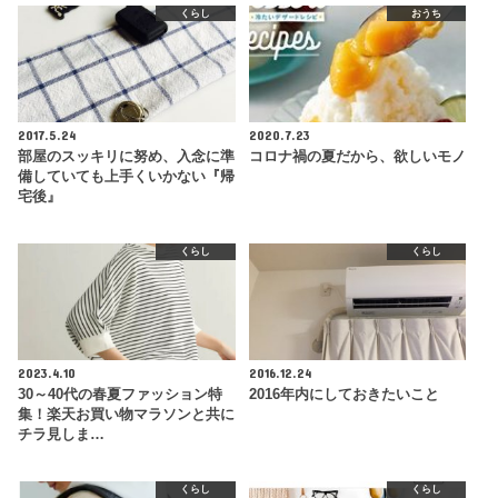
くらし
おうち
2017.5.24
2020.7.23
部屋のスッキリに努め、入念に準
コロナ禍の夏だから、欲しいモノ
備していても上手くいかない『帰
宅後』
くらし
くらし
2023.4.10
2016.12.24
30～40代の春夏ファッション特
2016年内にしておきたいこと
集！楽天お買い物マラソンと共に
チラ見しま…
くらし
くらし