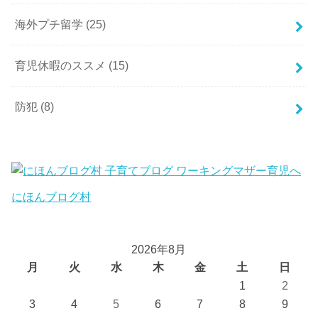
海外プチ留学
(25)
育児休暇のススメ
(15)
防犯
(8)
にほんブログ村
2026年8月
月
火
水
木
金
土
日
1
2
3
4
5
6
7
8
9