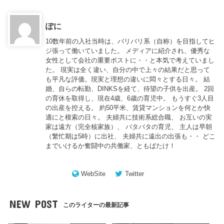
ぽに
10数年前の入社当時は、バリバリ系（自称）を目指してヒ
ジ張って働いていました。 メディアに紹介され、優秀な
女性として会社の重要ポストに・・と本気で考えていまし
た。 現実は全く違い、自分の中で上々の結果だと思って
も平凡な評価。現実と理想の違いに悶々とする日々。 結
婚、自らの転勤、DINKSを経て、待望の子供を出産。 2回
の育休を取得し、現在4歳、6歳の育児中。 もうすぐ3人目
の出産を控える。 約50平米、賃貸マンションを何とか快
適にと模索の日々。 夫婦共に技術系総合職、 お互いの実
家は遠方（完全核家族）、 バタバタの育児、 主人は早朝
（繁忙期は5時）に出社、 夫婦共に遠出の出張も・・ どこ
までいけるか奮闘中の共働家、ともばたけ！
WebSite
Twitter
NEW POST
このライターの最新記事