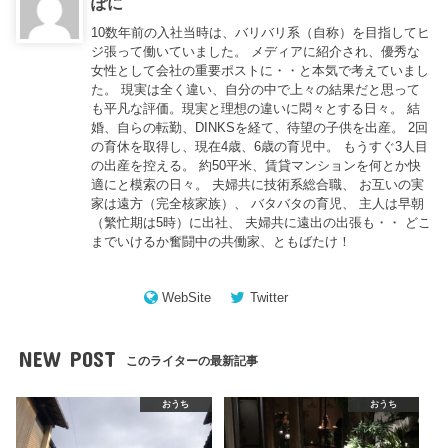
ぽに
10数年前の入社当時は、バリバリ系（自称）を目指してヒ
ジ張って働いていました。 メディアに紹介され、優秀な
女性として会社の重要ポストに・・と本気で考えていまし
た。 現実は全く違い、自分の中で上々の結果だと思って
も平凡な評価。現実と理想の違いに悶々とする日々。 結
婚、自らの転勤、DINKSを経て、待望の子供を出産。 2回
の育休を取得し、現在4歳、6歳の育児中。 もうすぐ3人目
の出産を控える。 約50平米、賃貸マンションを何とか快
適にと模索の日々。 夫婦共に技術系総合職、 お互いの実
家は遠方（完全核家族）、 バタバタの育児、 主人は早朝
（繁忙期は5時）に出社、 夫婦共に遠出の出張も・・ どこ
までいけるか奮闘中の共働家、ともばたけ！
WebSite
Twitter
NEW POST
このライターの最新記事
おうち
おうち