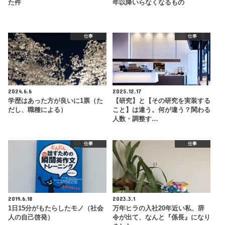
た件
年以降いらなくなるもの
仕事
仕事
2024.6.6
2025.12.17
学歴はあった方が良いに1票（た
【研究】と【その研究を実装する
だし、職種による）
こと】は違う。何が違う？関わる
人数・調整す…
仕事
仕事
2019.6.18
2023.3.1
1日15分がもたらしたモノ（社会
万年ヒラの入社20年近い私、辞
人の自己啓発）
令が出て、なんと『係長』になり