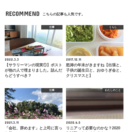
RECOMMEND
こちらの記事も人気です。
仕事
くらし
2022.3.3
2017.12.11
【サラリーマンの現実①】ポスト
怒涛の年末がきますね【出張と、
が他の人で埋まりました。詰んだ
子供の誕生日と、おゆうぎ会と、
らどうすべき？
クリスマスと】
仕事
わたしのこと
2021.3.11
2020.6.5
「会社、辞めます」と上司に言っ
リニアって必要なのかな？2020