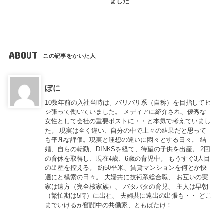
ました
ABOUT
この記事をかいた人
ぽに
10数年前の入社当時は、バリバリ系（自称）を目指してヒ
ジ張って働いていました。 メディアに紹介され、優秀な
女性として会社の重要ポストに・・と本気で考えていまし
た。 現実は全く違い、自分の中で上々の結果だと思って
も平凡な評価。現実と理想の違いに悶々とする日々。 結
婚、自らの転勤、DINKSを経て、待望の子供を出産。 2回
の育休を取得し、現在4歳、6歳の育児中。 もうすぐ3人目
の出産を控える。 約50平米、賃貸マンションを何とか快
適にと模索の日々。 夫婦共に技術系総合職、 お互いの実
家は遠方（完全核家族）、 バタバタの育児、 主人は早朝
（繁忙期は5時）に出社、 夫婦共に遠出の出張も・・ どこ
までいけるか奮闘中の共働家、ともばたけ！