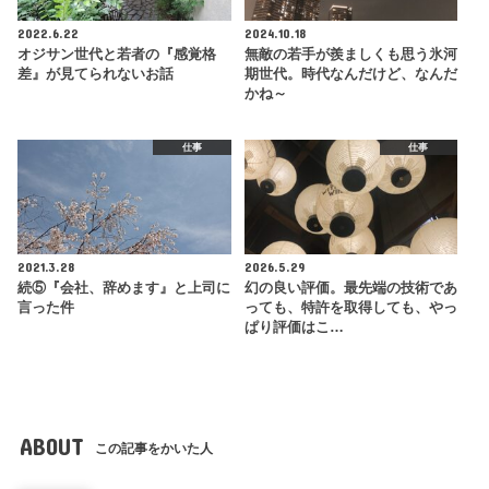
2022.6.22
2024.10.18
オジサン世代と若者の『感覚格
無敵の若手が羨ましくも思う氷河
差』が見てられないお話
期世代。時代なんだけど、なんだ
かね～
仕事
仕事
2021.3.28
2026.5.29
続⑤『会社、辞めます』と上司に
幻の良い評価。最先端の技術であ
言った件
っても、特許を取得しても、やっ
ぱり評価はこ…
ABOUT
この記事をかいた人