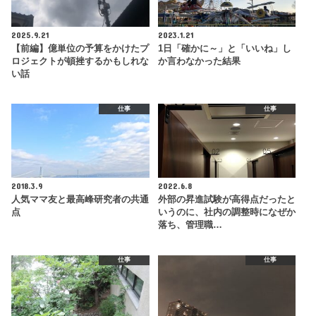
2025.9.21
2023.1.21
【前編】億単位の予算をかけたプ
1日「確かに～」と「いいね」し
ロジェクトが頓挫するかもしれな
か言わなかった結果
い話
仕事
仕事
2018.3.9
2022.6.8
人気ママ友と最高峰研究者の共通
外部の昇進試験が高得点だったと
点
いうのに、社内の調整時になぜか
落ち、管理職…
仕事
仕事