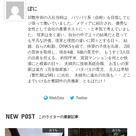
ぽに
10数年前の入社当時は、バリバリ系（自称）を目指してヒ
ジ張って働いていました。 メディアに紹介され、優秀な
女性として会社の重要ポストに・・と本気で考えていまし
た。 現実は全く違い、自分の中で上々の結果だと思って
も平凡な評価。現実と理想の違いに悶々とする日々。 結
婚、自らの転勤、DINKSを経て、待望の子供を出産。 2回
の育休を取得し、現在4歳、6歳の育児中。 もうすぐ3人目
の出産を控える。 約50平米、賃貸マンションを何とか快
適にと模索の日々。 夫婦共に技術系総合職、 お互いの実
家は遠方（完全核家族）、 バタバタの育児、 主人は早朝
（繁忙期は5時）に出社、 夫婦共に遠出の出張も・・ どこ
までいけるか奮闘中の共働家、ともばたけ！
WebSite
Twitter
NEW POST
このライターの最新記事
おうち
おうち