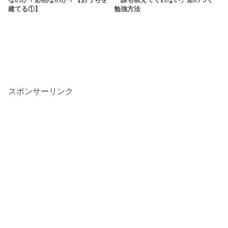
なのか？必然なのか？【おうちを
「誰も教えてくれない」差のつく
建てる①】
勉強方法
スポンサーリンク