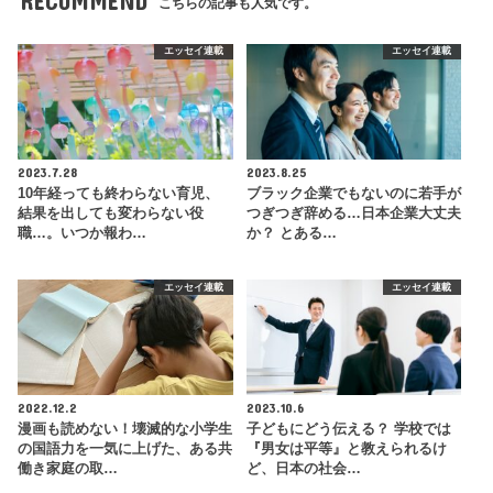
RECOMMEND
こちらの記事も人気です。
エッセイ連載
エッセイ連載
2023.7.28
2023.8.25
10年経っても終わらない育児、
ブラック企業でもないのに若手が
結果を出しても変わらない役
つぎつぎ辞める…日本企業大丈夫
職…。いつか報わ…
か？ とある…
エッセイ連載
エッセイ連載
2022.12.2
2023.10.6
漫画も読めない！壊滅的な小学生
子どもにどう伝える？ 学校では
の国語力を一気に上げた、ある共
『男女は平等』と教えられるけ
働き家庭の取…
ど、日本の社会…