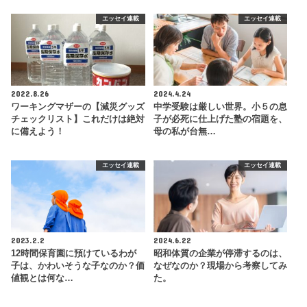
エッセイ連載
エッセイ連載
2022.8.26
2024.4.24
ワーキングマザーの【減災グッズ
中学受験は厳しい世界。小５の息
チェックリスト】これだけは絶対
子が必死に仕上げた塾の宿題を、
に備えよう！
母の私が台無…
エッセイ連載
エッセイ連載
2023.2.2
2024.6.22
12時間保育園に預けているわが
昭和体質の企業が停滞するのは、
子は、かわいそうな子なのか？価
なぜなのか？現場から考察してみ
値観とは何な…
た。