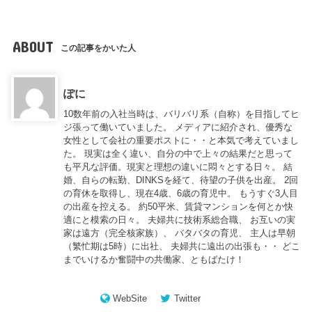
ABOUT
この記事をかいた人
ぽに
10数年前の入社当時は、バリバリ系（自称）を目指してヒ
ジ張って働いていました。 メディアに紹介され、優秀な
女性として会社の重要ポストに・・と本気で考えていまし
た。 現実は全く違い、自分の中で上々の結果だと思って
も平凡な評価。現実と理想の違いに悶々とする日々。 結
婚、自らの転勤、DINKSを経て、待望の子供を出産。 2回
の育休を取得し、現在4歳、6歳の育児中。 もうすぐ3人目
の出産を控える。 約50平米、賃貸マンションを何とか快
適にと模索の日々。 夫婦共に技術系総合職、 お互いの実
家は遠方（完全核家族）、 バタバタの育児、 主人は早朝
（繁忙期は5時）に出社、 夫婦共に遠出の出張も・・ どこ
までいけるか奮闘中の共働家、ともばたけ！
WebSite
Twitter