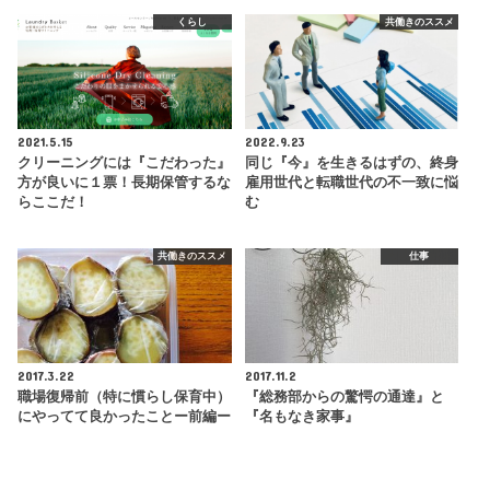
くらし
共働きのススメ
2021.5.15
2022.9.23
クリーニングには『こだわった』
同じ『今』を生きるはずの、終身
方が良いに１票！長期保管するな
雇用世代と転職世代の不一致に悩
らここだ！
む
共働きのススメ
仕事
2017.3.22
2017.11.2
職場復帰前（特に慣らし保育中）
『総務部からの驚愕の通達』と
にやってて良かったことー前編ー
『名もなき家事』