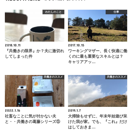
わたしのこと
仕事
2018.10.11
2017.10.15
『共働きの限界』か？夫に激切れ
ワーキングマザー、長く快適に働
してしまった件
くのに最も重要なスキルとは？
キャリアアッ…
共働きのススメ
共働きのススメ
2022.1.16
2019.1.7
社畜なことに気が付かない夫
大掃除もせずに、年末年始遊び呆
と・・共働きの葛藤シリーズ⑤
けた我が家。でも、『これ』だけ
はしておきま…