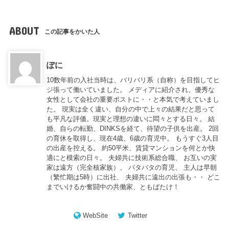
ABOUT
この記事をかいた人
ぽに
10数年前の入社当時は、バリバリ系（自称）を目指してヒ
ジ張って働いていました。 メディアに紹介され、優秀な
女性として会社の重要ポストに・・と本気で考えていまし
た。 現実は全く違い、自分の中で上々の結果だと思って
も平凡な評価。現実と理想の違いに悶々とする日々。 結
婚、自らの転勤、DINKSを経て、待望の子供を出産。 2回
の育休を取得し、現在4歳、6歳の育児中。 もうすぐ3人目
の出産を控える。 約50平米、賃貸マンションを何とか快
適にと模索の日々。 夫婦共に技術系総合職、 お互いの実
家は遠方（完全核家族）、 バタバタの育児、 主人は早朝
（繁忙期は5時）に出社、 夫婦共に遠出の出張も・・ どこ
までいけるか奮闘中の共働家、ともばたけ！
WebSite
Twitter