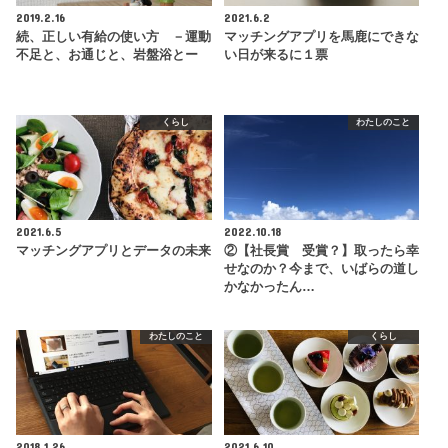
2019.2.16
2021.6.2
続、正しい有給の使い方 －運動
マッチングアプリを馬鹿にできな
不足と、お通じと、岩盤浴とー
い日が来るに１票
くらし
わたしのこと
2021.6.5
2022.10.18
マッチングアプリとデータの未来
②【社長賞 受賞？】取ったら幸
せなのか？今まで、いばらの道し
かなかったん…
わたしのこと
くらし
2018.1.26
2021.6.10