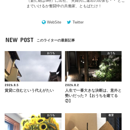
（繁忙期は5時）に出社、 夫婦共に遠出の出張も・・ どこ
までいけるか奮闘中の共働家、ともばたけ！
WebSite
Twitter
NEW POST
このライターの最新記事
おうち
おうち
2026.8.5
2026.8.2
賃貸に住むという代えがたい
人生で一番大きな決断は、意外と
勢いだった？【おうちを建てる
②】
おうち
教育