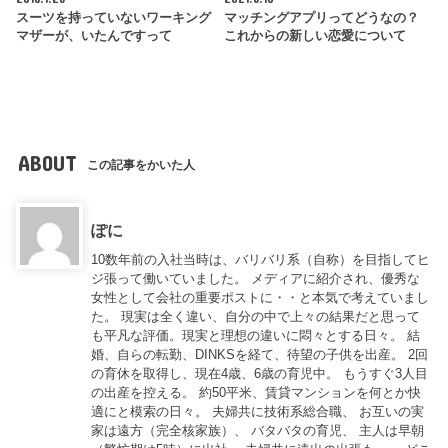
スーツを持っていないワーキング
マッチングアプリってどうなの？
マザーが、いたんですって
これからの新しい恋愛について
ABOUT
この記事をかいた人
ぽに
10数年前の入社当時は、バリバリ系（自称）を目指してヒ
ジ張って働いていました。 メディアに紹介され、優秀な
女性として会社の重要ポストに・・と本気で考えていまし
た。 現実は全く違い、自分の中で上々の結果だと思って
も平凡な評価。現実と理想の違いに悶々とする日々。 結
婚、自らの転勤、DINKSを経て、待望の子供を出産。 2回
の育休を取得し、現在4歳、6歳の育児中。 もうすぐ3人目
の出産を控える。 約50平米、賃貸マンションを何とか快
適にと模索の日々。 夫婦共に技術系総合職、 お互いの実
家は遠方（完全核家族）、 バタバタの育児、 主人は早朝