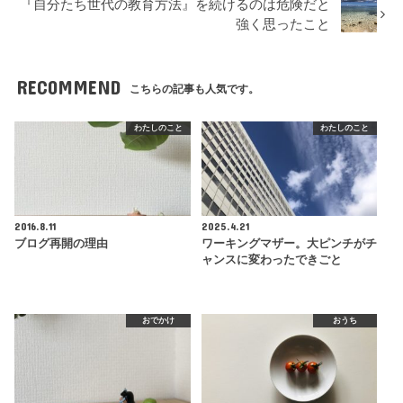
『自分たち世代の教育方法』を続けるのは危険だと
強く思ったこと
RECOMMEND
こちらの記事も人気です。
わたしのこと
わたしのこと
2016.8.11
2025.4.21
ブログ再開の理由
ワーキングマザー。大ピンチがチ
ャンスに変わったできごと
おでかけ
おうち