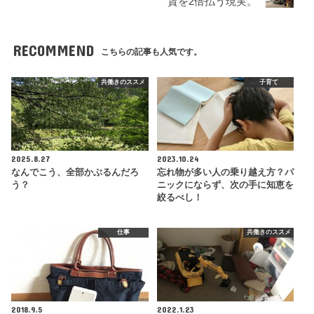
賃を2倍払う現実。
RECOMMEND
こちらの記事も人気です。
共働きのススメ
子育て
2025.8.27
2023.10.24
なんでこう、全部かぶるんだろ
忘れ物が多い人の乗り越え方？パ
う？
ニックにならず、次の手に知恵を
絞るべし！
仕事
共働きのススメ
2018.9.5
2022.1.23