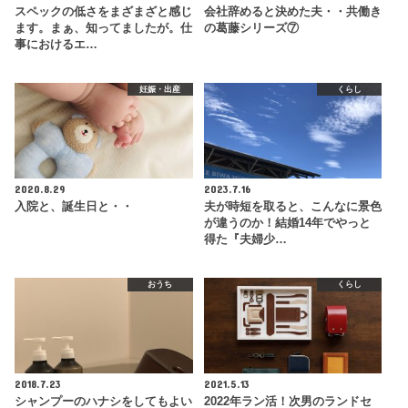
スペックの低さをまざまざと感じ
会社辞めると決めた夫・・共働き
ます。まぁ、知ってましたが。仕
の葛藤シリーズ⑦
事におけるエ…
妊娠・出産
くらし
2020.8.29
2023.7.16
入院と、誕生日と・・
夫が時短を取ると、こんなに景色
が違うのか！結婚14年でやっと
得た『夫婦少…
おうち
くらし
2018.7.23
2021.5.13
シャンプーのハナシをしてもよい
2022年ラン活！次男のランドセ