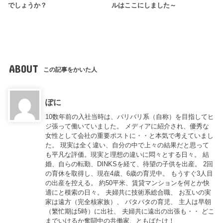
でしょうか？
ルはここにしました～
ABOUT
この記事をかいた人
ぽに
10数年前の入社当時は、バリバリ系（自称）を目指してヒ
ジ張って働いていました。 メディアに紹介され、優秀な
女性として会社の重要ポストに・・と本気で考えていまし
た。 現実は全く違い、自分の中で上々の結果だと思って
も平凡な評価。現実と理想の違いに悶々とする日々。 結
婚、自らの転勤、DINKSを経て、待望の子供を出産。 2回
の育休を取得し、現在4歳、6歳の育児中。 もうすぐ3人目
の出産を控える。 約50平米、賃貸マンションを何とか快
適にと模索の日々。 夫婦共に技術系総合職、 お互いの実
家は遠方（完全核家族）、 バタバタの育児、 主人は早朝
（繁忙期は5時）に出社、 夫婦共に遠出の出張も・・ どこ
までいけるか奮闘中の共働家、ともばたけ！