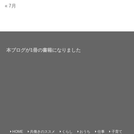
« 7月
本ブログが1冊の書籍になりました
HOME
共働きのススメ
くらし
おうち
仕事
子育て