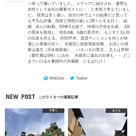
ジ張って働いていました。 メディアに紹介され、優秀な
女性として会社の重要ポストに・・と本気で考えていまし
た。 現実は全く違い、自分の中で上々の結果だと思って
も平凡な評価。現実と理想の違いに悶々とする日々。 結
婚、自らの転勤、DINKSを経て、待望の子供を出産。 2回
の育休を取得し、現在4歳、6歳の育児中。 もうすぐ3人目
の出産を控える。 約50平米、賃貸マンションを何とか快
適にと模索の日々。 夫婦共に技術系総合職、 お互いの実
家は遠方（完全核家族）、 バタバタの育児、 主人は早朝
（繁忙期は5時）に出社、 夫婦共に遠出の出張も・・ どこ
までいけるか奮闘中の共働家、ともばたけ！
WebSite
Twitter
NEW POST
このライターの最新記事
子育て
おうち