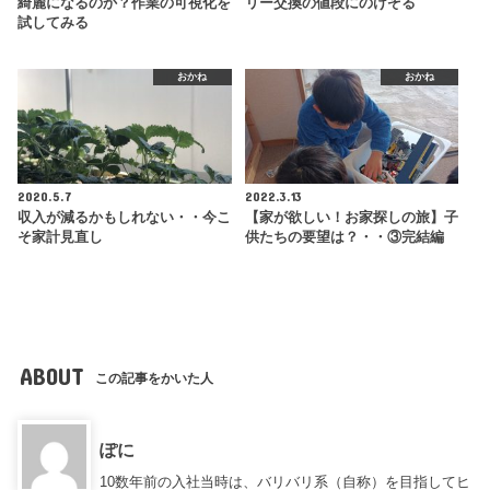
綺麗になるのか？作業の可視化を
リー交換の値段にのけぞる
試してみる
おかね
おかね
2020.5.7
2022.3.13
収入が減るかもしれない・・今こ
【家が欲しい！お家探しの旅】子
そ家計見直し
供たちの要望は？・・③完結編
ABOUT
この記事をかいた人
ぽに
10数年前の入社当時は、バリバリ系（自称）を目指してヒ