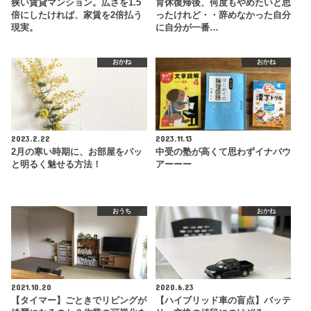
狭い賃貸マンション。広さを1.5
育休復帰後、何度もやめたいと思
倍にしたければ、家賃を2倍払う
ったけれど・・辞めなかった自分
現実。
に自分が一番…
おかね
おかね
2023.2.22
2023.11.13
2月の寒い時期に、お部屋をパッ
中受の塾が高くて思わずイナバウ
と明るく魅せる方法！
アーーー
おうち
おかね
2021.10.20
2020.6.23
【タイマー】ごときでリビングが
【ハイブリッド車の盲点】バッテ