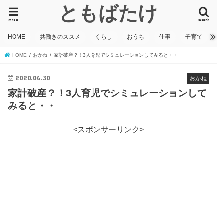
ともばたけ
menu
search
HOME
共働きのススメ
くらし
おうち
仕事
子育て
HOME
おかね
家計破産？！3人育児でシミュレーションしてみると・・
2020.06.30
おかね
家計破産？！3人育児でシミュレーションして
みると・・
<スポンサーリンク>