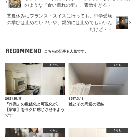
のような『食い倒れの街』。素敵すぎる・・
⑥夏休みにフランス・スイスに行っても、中学受験
の学びは止めない？いや、親的には止めてもいいん
だけど・・
RECOMMEND
こちらの記事も人気です。
おうち
くらし
2021.10.17
2017.3.12
『作業』の数値化と可視化が、
靴とその周辺の収納
【家事】をラクに感じさせるよう
です
くらし
くらし