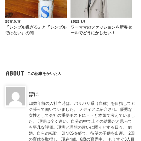
2017.5.17
2022.1.9
『シンプル過ぎる』と『シンプル
ワーママのファッションを新春セ
ではない』の間
ールでどうにかしたい！
ABOUT
この記事をかいた人
ぽに
10数年前の入社当時は、バリバリ系（自称）を目指してヒ
ジ張って働いていました。 メディアに紹介され、優秀な
女性として会社の重要ポストに・・と本気で考えていまし
た。 現実は全く違い、自分の中で上々の結果だと思って
も平凡な評価。現実と理想の違いに悶々とする日々。 結
婚、自らの転勤、DINKSを経て、待望の子供を出産。 2回
の育休を取得し、現在4歳、6歳の育児中。 もうすぐ3人目