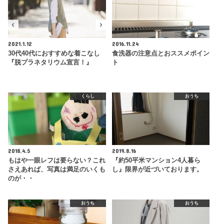
2021.1.12
2016.11.24
30代40代におすすめな着こなし
食洗器の注意点とおススメポイン
『脱プラネタリウム宣言！』
ト
くらし
おうち
2018.4.5
2019.8.16
もはや一眼レフは要らない？これ
『約50平米マンション4人暮ら
さえあれば、写真は満足のいくも
し』限界が近づいております。
のが・・
おうち
おうち