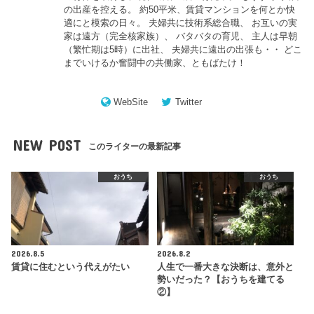
の出産を控える。 約50平米、賃貸マンションを何とか快
適にと模索の日々。 夫婦共に技術系総合職、 お互いの実
家は遠方（完全核家族）、 バタバタの育児、 主人は早朝
（繁忙期は5時）に出社、 夫婦共に遠出の出張も・・ どこ
までいけるか奮闘中の共働家、ともばたけ！
WebSite
Twitter
NEW POST
このライターの最新記事
おうち
おうち
2026.8.5
2026.8.2
賃貸に住むという代えがたい
人生で一番大きな決断は、意外と
勢いだった？【おうちを建てる
②】