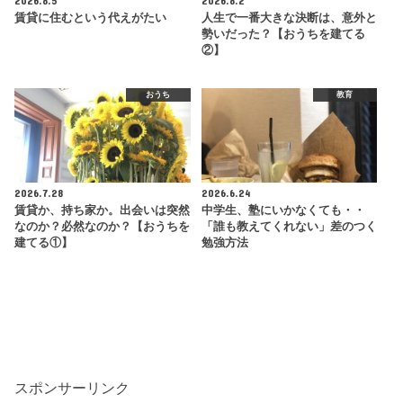
2026.8.5
2026.8.2
賃貸に住むという代えがたい
人生で一番大きな決断は、意外と
勢いだった？【おうちを建てる
②】
おうち
教育
2026.7.28
2026.6.24
賃貸か、持ち家か。出会いは突然
中学生、塾にいかなくても・・
なのか？必然なのか？【おうちを
「誰も教えてくれない」差のつく
建てる①】
勉強方法
スポンサーリンク