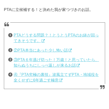
PTAに立候補する！と決めた我が家つづきのお話。
PTAどうする問題？！とうとうPTAのお鉢が回っ
てきそうです。
②PTA本当にあった少し怖い話
③PTA６年逃げ切った！万歳！と思っていたら、
知らぬうちにしっぺ返しが来るお話
④『PTA究極の裏技』波風立てずPTA・地域役を
全くせずに6年過ごす極意