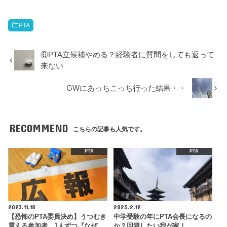
PTA
⑥PTA立候補やめる？経験者に質問をしても返って
来ない
GWにあっちこっち行った結果・・
RECOMMEND
こちらの記事も人気です。
PTA
PTA
2023.11.18
2025.2.12
【恐怖のPTA委員決め】うつむき
中学受験の年にPTA会長になるの
震える参加者、1人ずつ『なぜ
か？回避したい我が家！