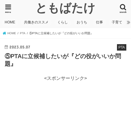
ともばたけ
menu
search
HOME
共働きのススメ
くらし
おうち
仕事
子育て
HOME
PTA
⑤PTAに立候補したいが『どの役がいいか問題』
2023.05.07
PTA
⑤PTAに立候補したいが『どの役がいいか問
題』
<スポンサーリンク>