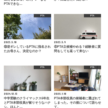
PTAできな…
PTA
PTA
2023.5.18
2023.5.9
⑩逆ギレしているPTAに指名され
⑥PTA立候補やめる？経験者に質
たお母さん、決定なのか？
問をしても返って来ない
PTA
PTA
2024.12.13
2025.1.18
中学受験のクライマックス6年生
PTA本部役員の候補者に選ばれて
とPTA本部役員が被りそうなハナ
しまった。その後について語らせ
シ。ほんと…
て。