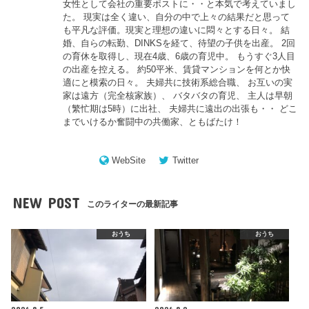
女性として会社の重要ポストに・・と本気で考えていまし
た。 現実は全く違い、自分の中で上々の結果だと思って
も平凡な評価。現実と理想の違いに悶々とする日々。 結
婚、自らの転勤、DINKSを経て、待望の子供を出産。 2回
の育休を取得し、現在4歳、6歳の育児中。 もうすぐ3人目
の出産を控える。 約50平米、賃貸マンションを何とか快
適にと模索の日々。 夫婦共に技術系総合職、 お互いの実
家は遠方（完全核家族）、 バタバタの育児、 主人は早朝
（繁忙期は5時）に出社、 夫婦共に遠出の出張も・・ どこ
までいけるか奮闘中の共働家、ともばたけ！
WebSite
Twitter
NEW POST
このライターの最新記事
おうち
おうち