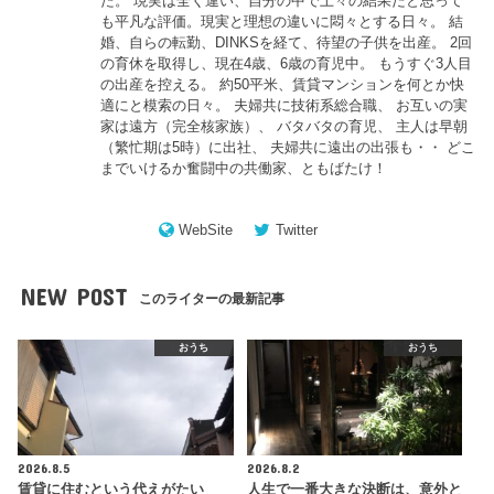
た。 現実は全く違い、自分の中で上々の結果だと思って
も平凡な評価。現実と理想の違いに悶々とする日々。 結
婚、自らの転勤、DINKSを経て、待望の子供を出産。 2回
の育休を取得し、現在4歳、6歳の育児中。 もうすぐ3人目
の出産を控える。 約50平米、賃貸マンションを何とか快
適にと模索の日々。 夫婦共に技術系総合職、 お互いの実
家は遠方（完全核家族）、 バタバタの育児、 主人は早朝
（繁忙期は5時）に出社、 夫婦共に遠出の出張も・・ どこ
までいけるか奮闘中の共働家、ともばたけ！
WebSite
Twitter
NEW POST
このライターの最新記事
おうち
おうち
2026.8.5
2026.8.2
賃貸に住むという代えがたい
人生で一番大きな決断は、意外と