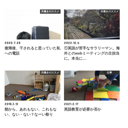
共働きのススメ
共働きのススメ
2020.7.28
2022.12.6
復帰後、干されると思っていた私
①英語が苦手なサラリーマン。海
への電話
外とのwebミーティングの主担当
に。本当に…
共働きのススメ
仕事
2018.3.13
2021.2.17
朝から、あれもない、これもな
英語教育が必要か否か
い、ない・ない？なーい祭り