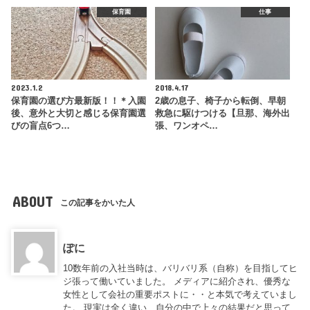
保育園
仕事
2023.1.2
2018.4.17
保育園の選び方最新版！！＊入園
2歳の息子、椅子から転倒、早朝
後、意外と大切と感じる保育園選
救急に駆けつける【旦那、海外出
びの盲点6つ…
張、ワンオペ…
ABOUT
この記事をかいた人
ぽに
10数年前の入社当時は、バリバリ系（自称）を目指してヒ
ジ張って働いていました。 メディアに紹介され、優秀な
女性として会社の重要ポストに・・と本気で考えていまし
た。 現実は全く違い、自分の中で上々の結果だと思って