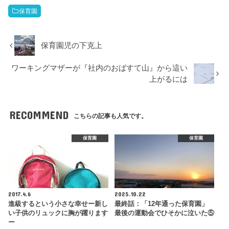
保育園
保育園児の下克上
ワーキングマザーが『社内のおばすて山』から這い
上がるには
RECOMMEND
こちらの記事も人気です。
保育園
保育園
2017.4.6
2025.10.22
進級するという小さな幸せー新し
最終話：「12年通った保育園」
い子供のリュックに胸が躍ります
最後の運動会でひそかに泣いた⑤
ー