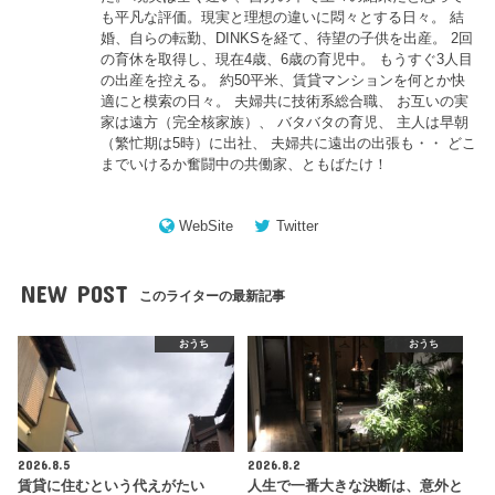
も平凡な評価。現実と理想の違いに悶々とする日々。 結
婚、自らの転勤、DINKSを経て、待望の子供を出産。 2回
の育休を取得し、現在4歳、6歳の育児中。 もうすぐ3人目
の出産を控える。 約50平米、賃貸マンションを何とか快
適にと模索の日々。 夫婦共に技術系総合職、 お互いの実
家は遠方（完全核家族）、 バタバタの育児、 主人は早朝
（繁忙期は5時）に出社、 夫婦共に遠出の出張も・・ どこ
までいけるか奮闘中の共働家、ともばたけ！
WebSite
Twitter
NEW POST
このライターの最新記事
おうち
おうち
2026.8.5
2026.8.2
賃貸に住むという代えがたい
人生で一番大きな決断は、意外と