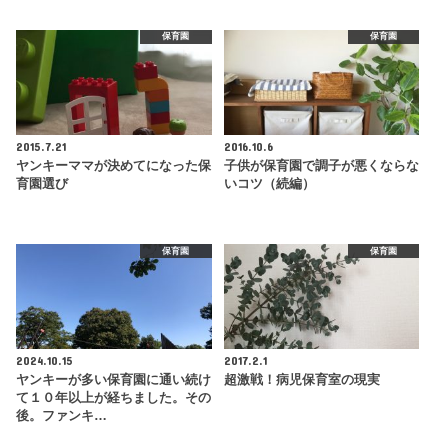
保育園
保育園
2015.7.21
2016.10.6
ヤンキーママが決めてになった保
子供が保育園で調子が悪くならな
育園選び
いコツ（続編）
保育園
保育園
2024.10.15
2017.2.1
ヤンキーが多い保育園に通い続け
超激戦！病児保育室の現実
て１０年以上が経ちました。その
後。ファンキ…