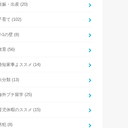
妊娠・出産
(20)
子育て
(102)
小1の壁
(8)
教育
(56)
時短家事よススメ
(14)
未分類
(13)
海外プチ留学
(25)
育児休暇のススメ
(15)
防犯
(8)