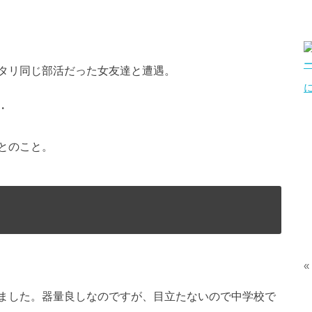
タリ同じ部活だった女友達と遭遇。
・
とのこと。
«
ました。器量良しなのですが、目立たないので中学校で