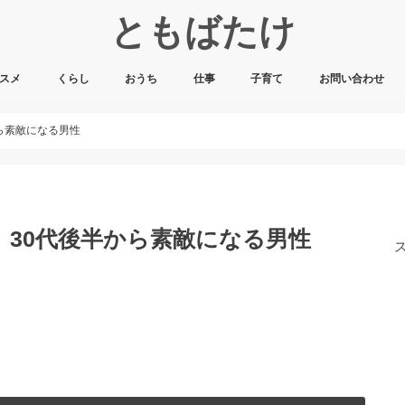
ともばたけ
スメ
くらし
おうち
仕事
子育て
お問い合わせ
から素敵になる男性
、30代後半から素敵になる男性