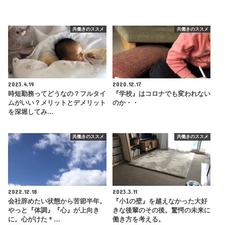
共働きのススメ
共働きのススメ
2023.4.19
2020.12.17
時短勤務ってどうなの？フルタイ
『学校』はコロナでも変われない
ムがいい？メリットとデメリット
のか・・
を深堀してみ…
共働きのススメ
共働きのススメ
2022.12.18
2023.3.11
会社辞めたい状態から苦節半年。
『小1の壁』を越えなかった大好
やっと『体調』『心』が上向き
きな後輩のその後。驚愕の未来に
に。心がけた＊…
働き方を考える。