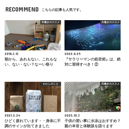
RECOMMEND
こちらの記事も人気です。
共働きのススメ
共働きのススメ
2018.3.13
2022.8.29
朝から、あれもない、これもな
『サラリーマンの処世術』は、絶
い、ない・ない？なーい祭り
対に習得すべき！②
わたしのこと
共働きのススメ
2021.5.24
2025.10.3
ひどく疲れています・・身体に不
子供の習い事に水泳はおすすめ？
調のサインが出てきました
親の本音と体験談を語ります