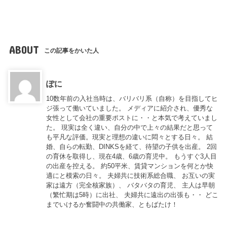
ABOUT
この記事をかいた人
ぽに
10数年前の入社当時は、バリバリ系（自称）を目指してヒ
ジ張って働いていました。 メディアに紹介され、優秀な
女性として会社の重要ポストに・・と本気で考えていまし
た。 現実は全く違い、自分の中で上々の結果だと思って
も平凡な評価。現実と理想の違いに悶々とする日々。 結
婚、自らの転勤、DINKSを経て、待望の子供を出産。 2回
の育休を取得し、現在4歳、6歳の育児中。 もうすぐ3人目
の出産を控える。 約50平米、賃貸マンションを何とか快
適にと模索の日々。 夫婦共に技術系総合職、 お互いの実
家は遠方（完全核家族）、 バタバタの育児、 主人は早朝
（繁忙期は5時）に出社、 夫婦共に遠出の出張も・・ どこ
までいけるか奮闘中の共働家、ともばたけ！