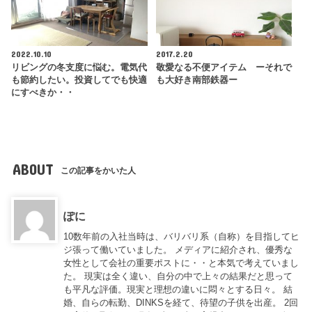
2022.10.10
2017.2.20
リビングの冬支度に悩む。電気代
敬愛なる不便アイテム ーそれで
も節約したい。投資してでも快適
も大好き南部鉄器ー
にすべきか・・
ABOUT
この記事をかいた人
ぽに
10数年前の入社当時は、バリバリ系（自称）を目指してヒ
ジ張って働いていました。 メディアに紹介され、優秀な
女性として会社の重要ポストに・・と本気で考えていまし
た。 現実は全く違い、自分の中で上々の結果だと思って
も平凡な評価。現実と理想の違いに悶々とする日々。 結
婚、自らの転勤、DINKSを経て、待望の子供を出産。 2回