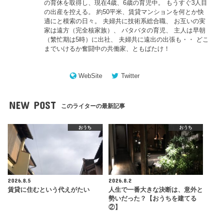
の育休を取得し、現在4歳、6歳の育児中。 もうすぐ3人目
の出産を控える。 約50平米、賃貸マンションを何とか快
適にと模索の日々。 夫婦共に技術系総合職、 お互いの実
家は遠方（完全核家族）、 バタバタの育児、 主人は早朝
（繁忙期は5時）に出社、 夫婦共に遠出の出張も・・ どこ
までいけるか奮闘中の共働家、ともばたけ！
WebSite
Twitter
NEW POST
このライターの最新記事
おうち
おうち
2026.8.5
2026.8.2
賃貸に住むという代えがたい
人生で一番大きな決断は、意外と
勢いだった？【おうちを建てる
②】