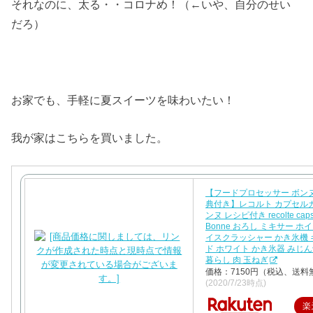
それなのに、太る・・コロナめ！（←いや、自分のせい
だろ）
お家でも、手軽に夏スイーツを味わいたい！
我が家はこちらを買いました。
【フードプロセッサー ボン
典付き】レコルト カプセル
ンヌ レシピ付き recolte capsul
Bonne おろし ミキサー ホ
イスクラッシャー かき氷機 
ド ホワイト かき氷器 みじん
暮らし 肉 玉ねぎ
価格：7150円（税込、送料
(2020/7/23時点)
楽