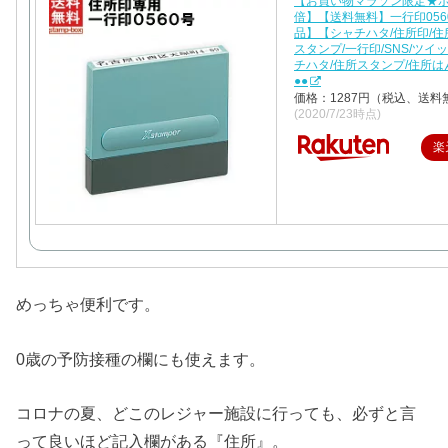
【お買い物マラソン限定★ポ
倍】【送料無料】一行印056
品】【シャチハタ/住所印/住所
スタンプ/一行印/SNS/ツイ
チハタ/住所スタンプ/住所は
●●
価格：1287円（税込、送料
(2020/7/23時点)
楽
めっちゃ便利です。
0歳の予防接種の欄にも使えます。
コロナの夏、どこのレジャー施設に行っても、必ずと言
って良いほど記入欄がある『住所』。