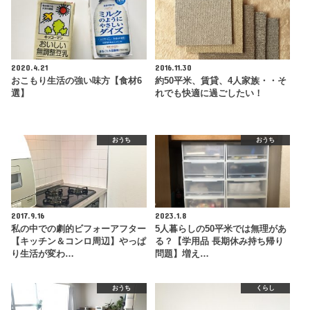
2020.4.21
2016.11.30
おこもり生活の強い味方【食材6
約50平米、賃貸、4人家族・・そ
選】
れでも快適に過ごしたい！
おうち
おうち
2017.9.16
2023.1.8
私の中での劇的ビフォーアフター
5人暮らしの50平米では無理があ
【キッチン＆コンロ周辺】やっぱ
る？【学用品 長期休み持ち帰り
り生活が変わ…
問題】増え…
おうち
くらし