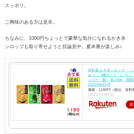
スッポリ。
ご興味のある方は是非。
ちなみに、1000円ちょっとで豪華な気分になれるかき氷
シロップも取り寄せようと目論見中。夏本番が楽しみ♪
井村屋 かき氷シロップ 「 
みつ 」 4種セット （いち
ンゴー・梨） 各150g 賞
2021/04/13
価格：1180円（税込、送料
(2020/7/23時点)
楽