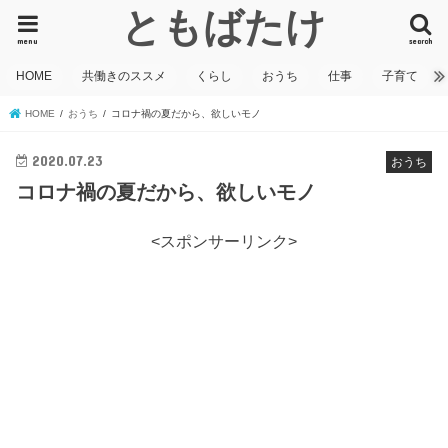
ともばたけ
menu
search
HOME
共働きのススメ
くらし
おうち
仕事
子育て
HOME
おうち
コロナ禍の夏だから、欲しいモノ
2020.07.23
おうち
コロナ禍の夏だから、欲しいモノ
<スポンサーリンク>