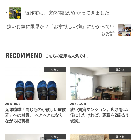
復帰前に、突然電話がかかってきました
狭いお家に限界か？『お家欲しい病』にかかってい
るお話
RECOMMEND
こちらの記事も人気です。
くらし
おかね
2017.10.9
2020.2.11
兄弟喧嘩「同じものが欲しい症候
狭い賃貸マンション。広さを1.5
群」への対策。 へとへとになり
倍にしたければ、家賃を2倍払う
ながら絶賛模…
現実。
くらし
おうち