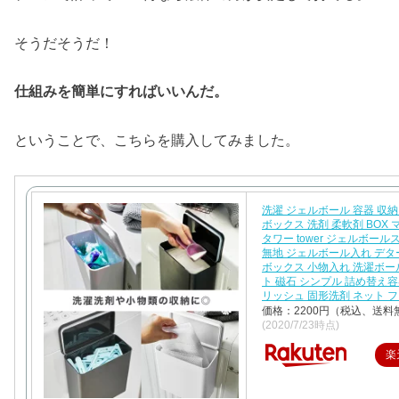
そうだそうだ！
仕組みを簡単にすればいいんだ。
ということで、こちらを購入してみました。
洗濯 ジェルボール 容器 収納
ボックス 洗剤 柔軟剤 BOX
タワー tower ジェルボー
無地 ジェルボール入れ デ
ボックス 小物入れ 洗濯ボー
ト 磁石 シンプル 詰め替え容
リッシュ 固形洗剤 ネット 
価格：2200円（税込、送料
(2020/7/23時点)
楽